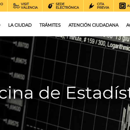
NO
VISIT
SEDE
CITA
A
VALENCIA
ELECTRÓNICA
PREVIA
O
LA CIUDAD
TRÁMITES
ATENCIÓN CIUDADANA
A
cina de Estadís