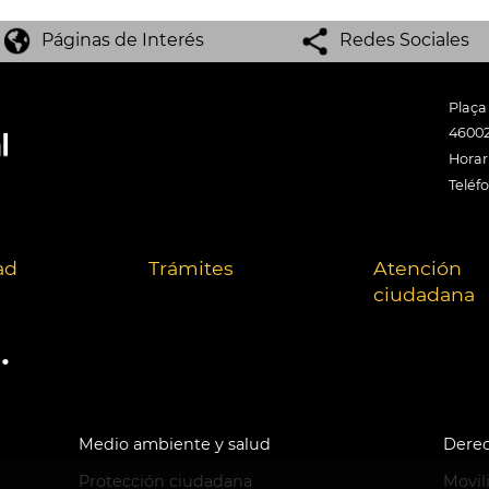
Páginas de Interés
Redes Sociales
Plaça
46002
Horari
Teléf
ad
Trámites
Atención
ciudadana
.
Medio ambiente y salud
Derec
Protección ciudadana
Movil