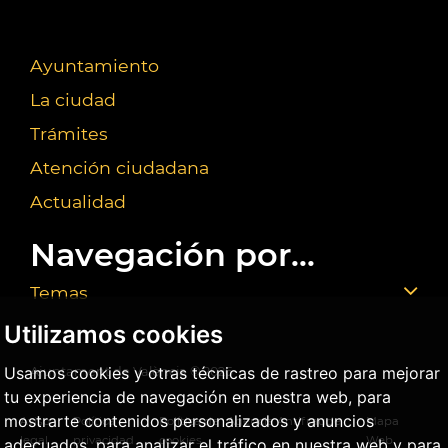
Ayuntamiento
La ciudad
Trámites
Atención ciudadana
Actualidad
Navegación por...
Temas
Utilizamos cookies
Usamos cookies y otras técnicas de rastreo para mejorar
Ajuntament de València ©
2026
tu experiencia de navegación en nuestra web, para
mostrarte contenidos personalizados y anuncios
Aviso
Política
Política de
Agencia Antifraude
Mapa
legal
privacidad
cookies
Web
adecuados, para analizar el tráfico en nuestra web y para