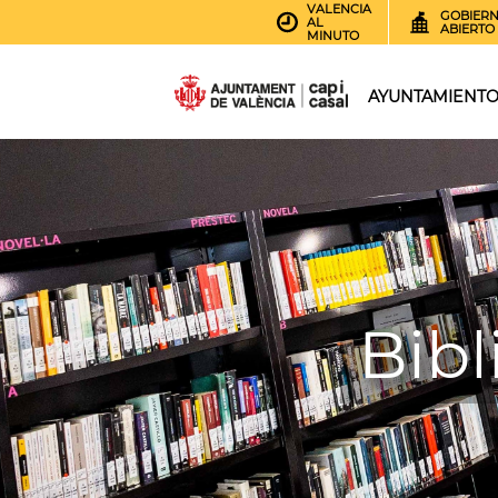
VALENCIA
GOBIER
AL
ABIERTO
MINUTO
AYUNTAMIENT
Bibl