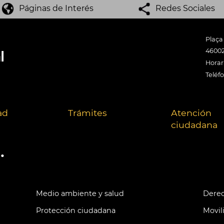
Páginas de Interés
Redes Sociales
Plaça
46002
Horari
Teléf
ad
Trámites
Atención
ciudadana
.
Medio ambiente y salud
Derec
Protección ciudadana
Movil