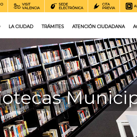
NO
VISIT
SEDE
CITA
A
VALENCIA
ELECTRÓNICA
PREVIA
O
LA CIUDAD
TRÁMITES
ATENCIÓN CIUDADANA
A
iotecas Munici