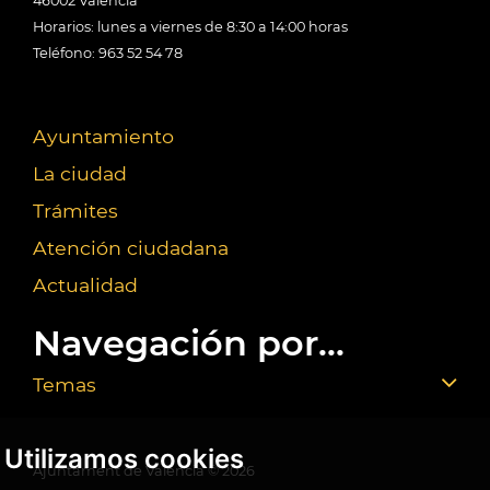
46002 València
Horarios: lunes a viernes de 8:30 a 14:00 horas
Teléfono: 963 52 54 78
Ayuntamiento
La ciudad
Trámites
Atención ciudadana
Actualidad
Navegación por...
Temas
Utilizamos cookies
Ajuntament de València ©
2026