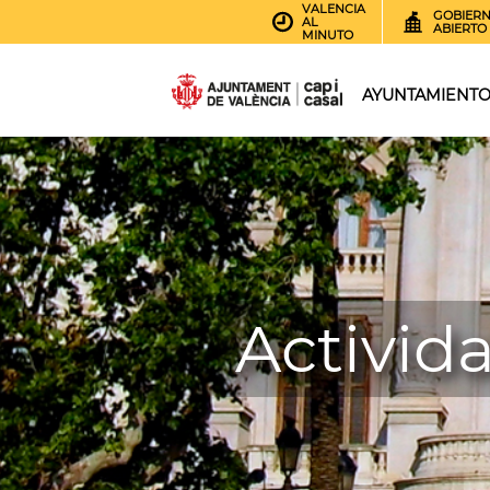
VALENCIA
GOBIER
AL
ABIERTO
MINUTO
AYUNTAMIENT
Activid