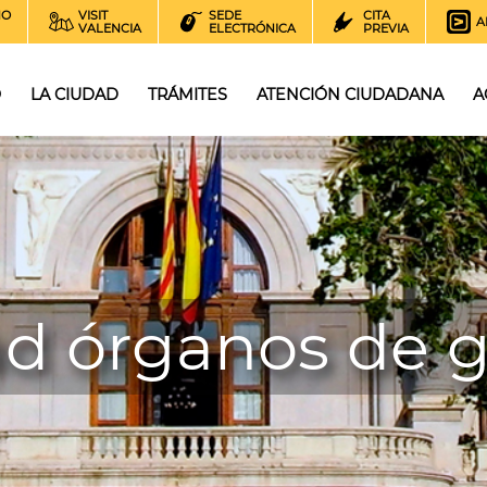
NO
VISIT
SEDE
CITA
A
VALENCIA
ELECTRÓNICA
PREVIA
O
LA CIUDAD
TRÁMITES
ATENCIÓN CIUDADANA
A
ad órganos de 