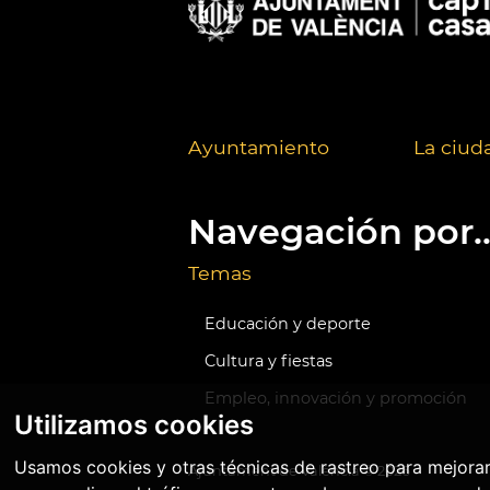
Ayuntamiento
La ciud
Navegación por..
Temas
Educación y deporte
Cultura y fiestas
Empleo, innovación y promoción
Utilizamos cookies
Usamos cookies y otras técnicas de rastreo para mejora
Ajuntament de València ©
2026