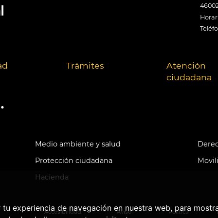
46002
Horari
Teléf
ad
Trámites
Atención
ciudadana
.
Medio ambiente y salud
Derec
Protección ciudadana
Movil
Hacienda
r tu experiencia de navegación en nuestra web, para mostr
Accesibilidad
Aviso
Política