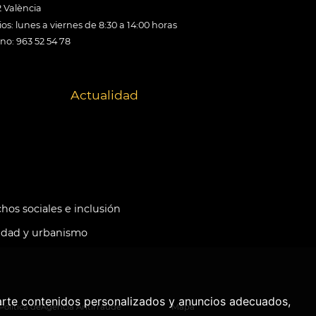
 València
os: lunes a viernes de 8:30 a 14:00 horas
ono: 963 52 54 78
Actualidad
hos sociales e inclusión
idad y urbanismo
arte contenidos personalizados y anuncios adecuados,
Política de
Agencia Antifraude
Mapa