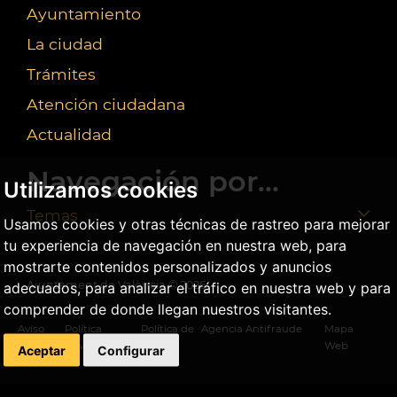
Ayuntamiento
La ciudad
Trámites
Atención ciudadana
Actualidad
Navegación por...
Utilizamos cookies
Temas
Usamos cookies y otras técnicas de rastreo para mejorar
tu experiencia de navegación en nuestra web, para
mostrarte contenidos personalizados y anuncios
Ajuntament de València ©
2026
adecuados, para analizar el tráfico en nuestra web y para
comprender de donde llegan nuestros visitantes.
Aviso
Política
Política de
Agencia Antifraude
Mapa
legal
privacidad
cookies
Web
Aceptar
Configurar