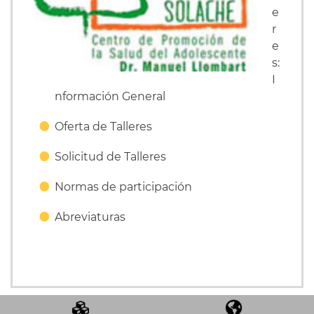
e
r
e
s:
I
nformación General
Oferta de Talleres
Solicitud de Talleres
Normas de participación
Abreviaturas