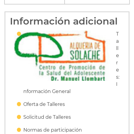
Información adicional
T
a
ll
e
r
e
s:
I
nformación General
Oferta de Talleres
Solicitud de Talleres
Normas de participación