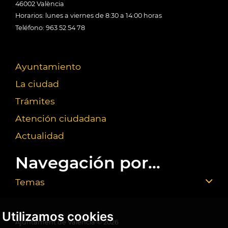
46002 València
Horarios: lunes a viernes de 8:30 a 14:00 horas
Teléfono: 963 52 54 78
Ayuntamiento
La ciudad
Trámites
Atención ciudadana
Actualidad
Navegación por...
Temas
Utilizamos cookies
Ajuntament de València ©
2026