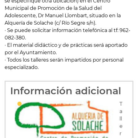
se especifique otra ubicación) en el Centro
Municipal de Promoción de la Salud del
Adolescente, Dr Manuel Llombart, situado en la
Alquería de Solache (c/ Río Segre s/n).
· Se puede solicitar información telefónica al tf: 962-
082-380.
· El material didáctico y de prácticas será aportado
por el Ayuntamiento.
· Todos los talleres serán impartidos por personal
especializado.
Información adicional
T
a
ll
e
r