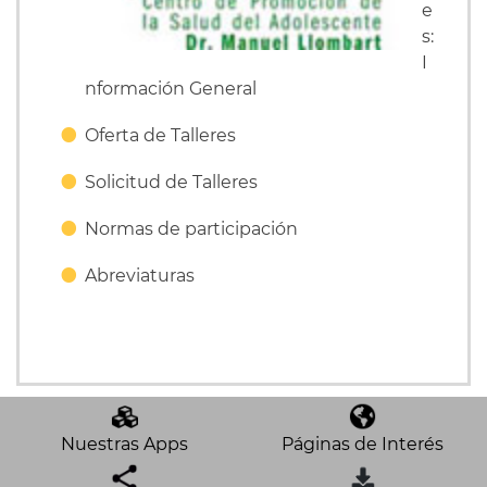
e
s:
I
nformación General
Oferta de Talleres
Solicitud de Talleres
Normas de participación
Abreviaturas
Nuestras Apps
Páginas de Interés