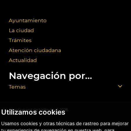
Ayuntamiento
La ciudad
Trámites
Atención ciudadana
Actualidad
Navegación por...
Temas
Ajuntament de València ©
2026
Utilizamos cookies
Usamos cookies y otras técnicas de rastreo para mejorar
Aviso
Política
Política de
Agencia Antifraude
Mapa
tu experiencia de navegación en nuestra web, para
legal
privacidad
cookies
Web