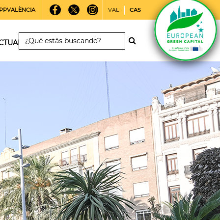
PPVALÈNCIA
VAL
CAS
CTUALIDAD