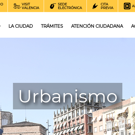
NO
VISIT
SEDE
CITA
A
VALENCIA
ELECTRÓNICA
PREVIA
O
LA CIUDAD
TRÁMITES
ATENCIÓN CIUDADANA
A
Urbanismo