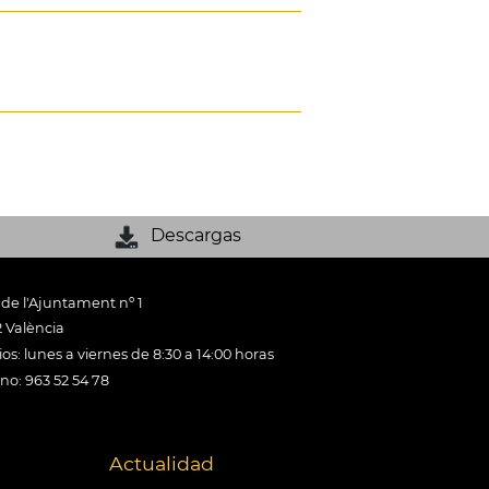
Descargas
 de l'Ajuntament nº 1
 València
os: lunes a viernes de 8:30 a 14:00 horas
ono: 963 52 54 78
Actualidad