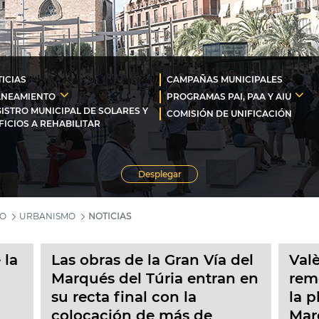
ICIAS
CAMPAÑAS MUNICIPALES
ANEAMIENTO
PROGRAMAS PAI, PAA Y AIU
ISTRO MUNICIPAL DE SOLARES Y
COMISIÓN DE UNIFICACIÓN
FICIOS A REHABILITAR
Desplegar
MO
URBANISMO
NOTICIAS
 la
Las obras de la Gran Vía del
Val
Marqués del Túria entran en
rem
su recta final con la
la p
colocación de más de
Mar