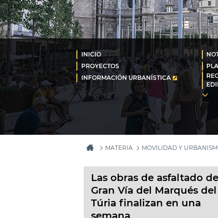
INICIO
NOT
PROYECTOS
PL
REG
INFORMACIÓN URBANÍSTICA
EDI
MATERIA
MOVILIDAD Y URBANIS
Las obras de asfaltado de
Gran Vía del Marqués del
Túria finalizan en una
semana