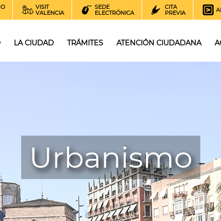
NO
VISIT
SEDE
CITA
A
VALENCIA
ELECTRÓNICA
PREVIA
O
LA CIUDAD
TRÁMITES
ATENCIÓN CIUDADANA
A
Urbanismo