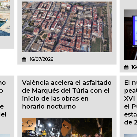
16/07/2026
16
mo
València acelera el asfaltado
El 
o
de Marqués del Túria con el
pea
inicio de las obras en
XVI 
de
horario nocturno
el P
del
esta
de 