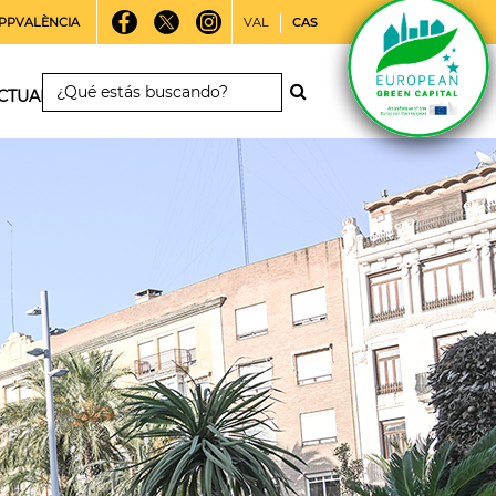
PPVALÈNCIA
VAL
CAS
CTUALIDAD