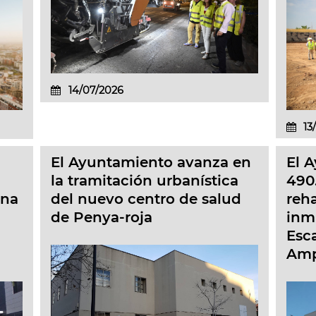
14/07/2026
13
El Ayuntamiento avanza en
El 
la tramitación urbanística
490.
una
del nuevo centro de salud
reha
de Penya-roja
inmu
Esca
Amp