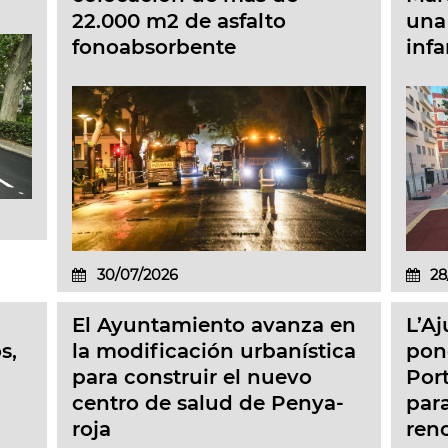
22.000 m2 de asfalto
una
fonoabsorbente
infa
30/07/2026
28
El Ayuntamiento avanza en
L’A
s,
la modificación urbanística
pone
para construir el nuevo
Port
centro de salud de Penya-
para
roja
reno