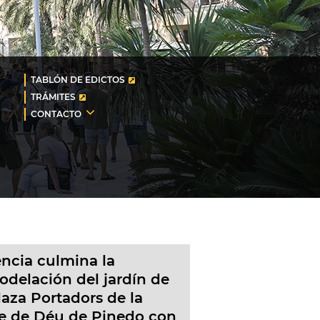
TABLÓN DE EDICTOS
TRÁMITES
CONTACTO
ència culmina la
odelación del jardín de
laza Portadors de la
e de Déu de Pinedo con