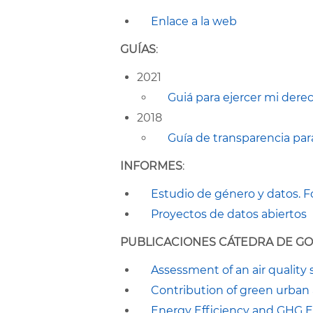
Enlace a la web
GUÍAS
:
2021
Guiá para ejercer mi derec
2018
Guía de transparencia par
INFORMES
:
Estudio de género y datos. 
Proyectos de datos abiertos
PUBLICACIONES CÁTEDRA DE G
Assessment of an air qualit
Contribution of green urban 
Energy Efficiency and GHG E