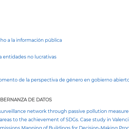
ho a la información pública
a entidades no lucrativas
Fomento de la perspectiva de género en gobierno abiert
OBERNANZA DE DATOS
y surveillance network through passive pollution measu
areas to the achievement of SDGs. Case study in Valenci
missions Mapping of Buildings for Decision-Making Pro