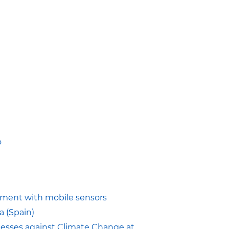
o
rement with mobile sensors
a (Spain)
cesses against Climate Change at