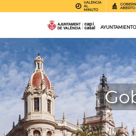
VALENCIA
GOBIER
AL
ABIERTO
MINUTO
AYUNTAMIENT
Gob