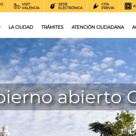
NO
VISIT
SEDE
CITA
A
VALENCIA
ELECTRÓNICA
PREVIA
O
LA CIUDAD
TRÁMITES
ATENCIÓN CIUDADANA
A
ierno abierto