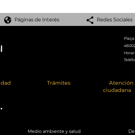
Páginas de Interés
Redes Sociales
Plaça
46002
Horari
Teléf
udad
Trámites
Atención
ciudadana
.
Medio ambiente y salud
Der