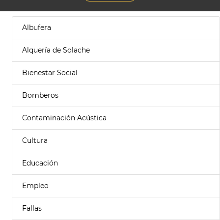
Albufera
Alquería de Solache
Bienestar Social
Bomberos
Contaminación Acústica
Cultura
Educación
Empleo
Fallas