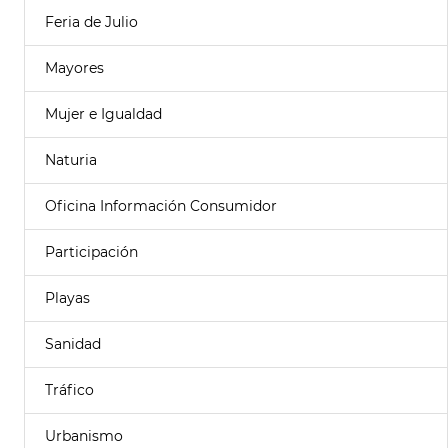
Feria de Julio
Mayores
Mujer e Igualdad
Naturia
Oficina Información Consumidor
Participación
Playas
Sanidad
Tráfico
Urbanismo