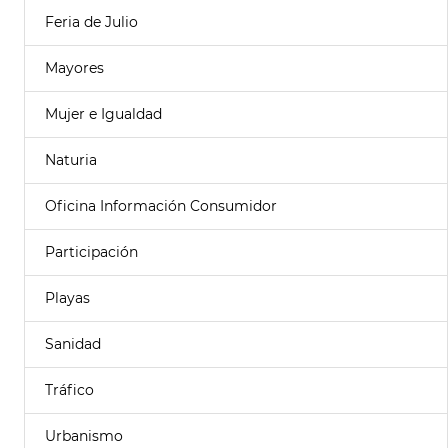
Feria de Julio
Mayores
Mujer e Igualdad
Naturia
Oficina Información Consumidor
Participación
Playas
Sanidad
Tráfico
Urbanismo