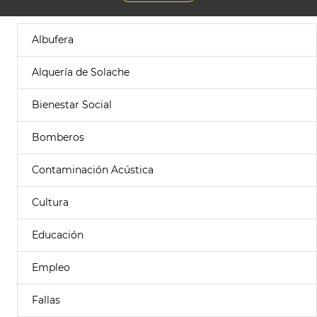
Albufera
Alquería de Solache
Bienestar Social
Bomberos
Contaminación Acústica
Cultura
Educación
Empleo
Fallas