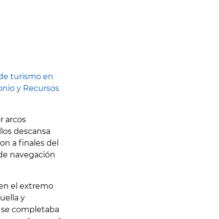
de turismo en
onio y Recursos
r arcos
llos descansa
on a finales del
 de navegación
en el extremo
uella y
o se completaba