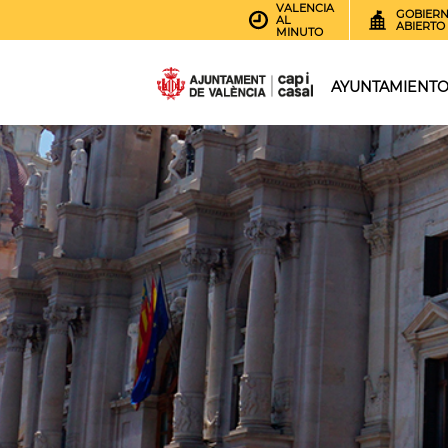
VALENCIA
GOBIER
AL
ABIERTO
MINUTO
AYUNTAMIENT