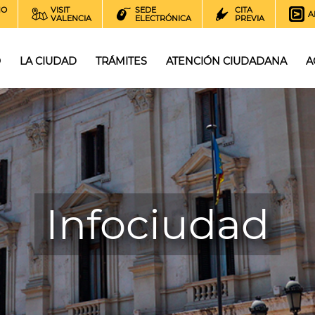
NO
VISIT
SEDE
CITA
A
VALENCIA
ELECTRÓNICA
PREVIA
O
LA CIUDAD
TRÁMITES
ATENCIÓN CIUDADANA
A
Infociudad