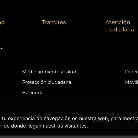
ad
Trámites
Atención
ciudadana
.
Medio ambiente y salud
Derec
Protección ciudadana
Movil
Hacienda
Accesibilidad
Aviso
Política
r tu experiencia de navegación en nuestra web, para mostr
legal
privacidad
c
r de donde llegan nuestros visitantes.