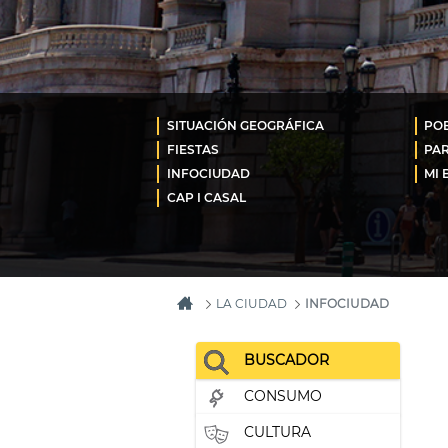
SITUACIÓN GEOGRÁFICA
POB
FIESTAS
PA
INFOCIUDAD
MI 
CAP I CASAL
LA CIUDAD
INFOCIUDAD
BUSCADOR
CONSUMO
CULTURA