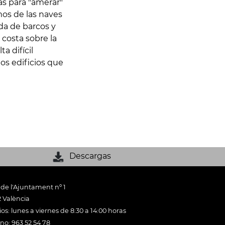
sas para "amerar"
mos de las naves
da de barcos y
 costa sobre la
a difícil
los edificios que
Descargas
 de l'Ajuntament nº 1
 València
os: lunes a viernes de 8:30 a 14:00 horas
ono: 963 52 54 78