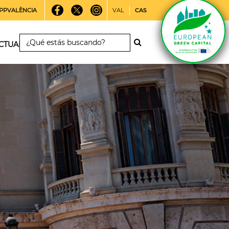
PPVALÈNCIA
VAL
CAS
CTUALIDAD