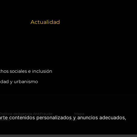
Actualidad
hos sociales e inclusión
idad y urbanismo
Política de
Agencia Antifraude
Mapa
arte contenidos personalizados y anuncios adecuados,
ookies
Web