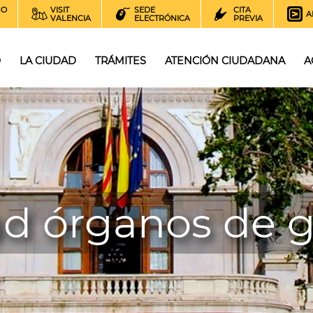
NO
VISIT
SEDE
CITA
A
VALENCIA
ELECTRÓNICA
PREVIA
O
LA CIUDAD
TRÁMITES
ATENCIÓN CIUDADANA
A
ad órganos de 