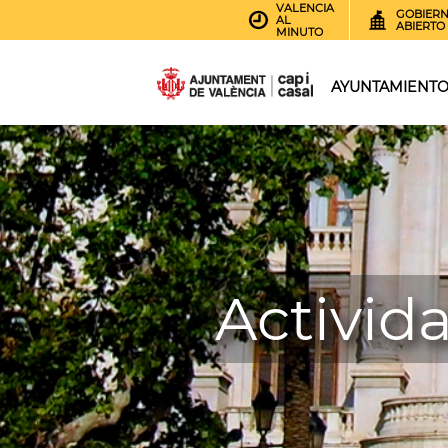
VALENCIA
GOBIER
AL
ABIERTO
MINUTO
AYUNTAMIENT
Activid