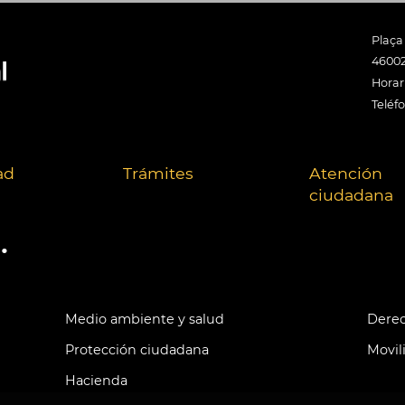
Plaça
46002
Horari
Teléf
ad
Trámites
Atención
ciudadana
.
Medio ambiente y salud
Derec
Protección ciudadana
Movil
Hacienda