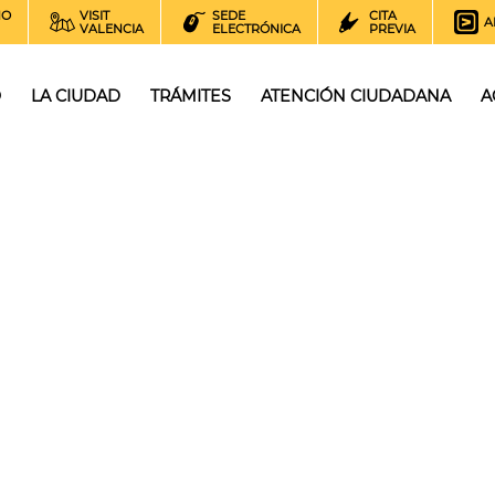
NO
VISIT
SEDE
CITA
A
VALENCIA
ELECTRÓNICA
PREVIA
O
LA CIUDAD
TRÁMITES
ATENCIÓN CIUDADANA
A