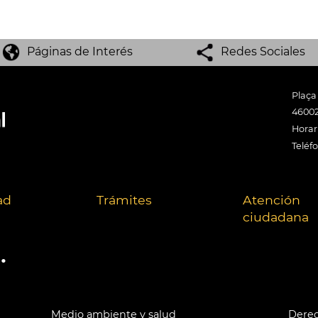
Páginas de Interés
Redes Sociales
Plaça
46002
Horari
Teléf
ad
Trámites
Atención
ciudadana
.
Medio ambiente y salud
Derec