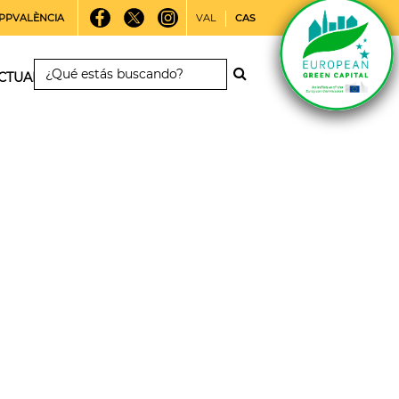
PPVALÈNCIA
VAL
CAS
CTUALIDAD