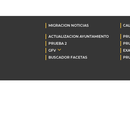
MIGRACION NOTICIAS
CA
ACTUALIZACION AYUNTAMIENTO
PR
PRUEBA 2
PRU
GFV
EX
BUSCADOR FACETAS
PRU