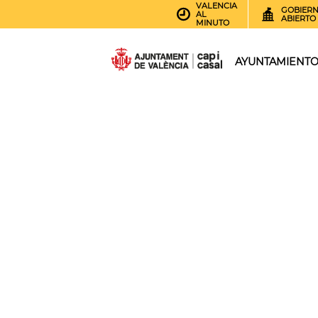
VALENCIA
GOBIER
AL
ABIERTO
MINUTO
AYUNTAMIENT