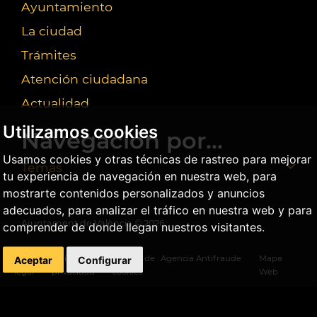
Ayuntamiento
La ciudad
Trámites
Atención ciudadana
Actualidad
Utilizamos cookies
Navegación por...
Usamos cookies y otras técnicas de rastreo para mejorar
Temas
tu experiencia de navegación en nuestra web, para
mostrarte contenidos personalizados y anuncios
adecuados, para analizar el tráfico en nuestra web y para
Ajuntament de València ©
2026
comprender de donde llegan nuestros visitantes.
Aceptar
Configurar
Aviso
Política
Política de
Agencia Antifraude
Mapa
legal
privacidad
cookies
Web