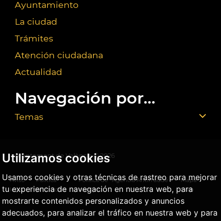
Ayuntamiento
La ciudad
Trámites
Atención ciudadana
Actualidad
Navegación por...
Temas
Utilizamos cookies
Ajuntament de València ©
2026
Usamos cookies y otras técnicas de rastreo para mejorar
Aviso
Política
Política de
Agencia Antifraude
Mapa
tu experiencia de navegación en nuestra web, para
legal
privacidad
cookies
Web
mostrarte contenidos personalizados y anuncios
adecuados, para analizar el tráfico en nuestra web y para