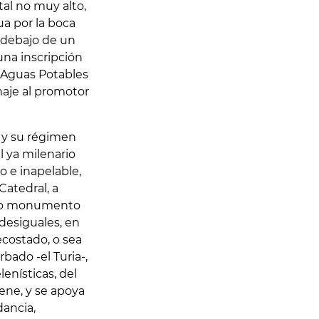
al no muy alto,
a por la boca
, debajo de un
una inscripción
e Aguas Potables
aje al promotor
 y su régimen
l ya milenario
o e inapelable,
Catedral, a
icho monumento
 desiguales, en
ecostado, o sea
bado -el Turia-,
enísticas, del
iene, y se apoya
dancia,