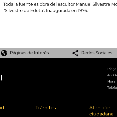
Toda la fuente es obra del escultor Manuel Silvestre M
"Silvestre de Edeta". Inaugurada en 1976.
Páginas de Interés
Redes Sociales
Plaça
46002
Horari
Teléf
ad
Trámites
Atención
ciudadana