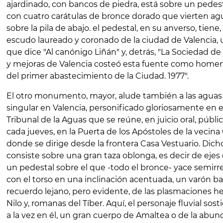
ajardinado, con bancos de piedra, está sobre un pedest
con cuatro carátulas de bronce dorado que vierten agu
sobre la pila de abajo. el pedestal, en su anverso, tiene
escudo laureado y coronado de la ciudad de Valencia, 
que dice "Al canónigo Liñán" y, detrás, "La Sociedad d
y mejoras de Valencia costeó esta fuente como homen
del primer abastecimiento de la Ciudad. 1977".
El otro monumento, mayor, alude también a las aguas
singular en Valencia, personificado gloriosamente en e
Tribunal de la Aguas que se reúne, en juicio oral, públic
cada jueves, en la Puerta de los Apóstoles de la vecina 
donde se dirige desde la frontera Casa Vestuario. D
consiste sobre una gran taza oblonga, es decir de ejes
un pedestal sobre el que -todo el bronce- yace semirr
con el torso en una inclinación acentuada, un varón bar
recuerdo lejano, pero evidente, de las plasmaciones hel
Nilo y, romanas del Tíber. Aquí, el personaje fluvial sost
a la vez en él, un gran cuerpo de Amaltea o de la abun