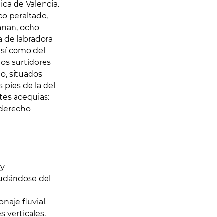
ca de Valencia.
co peraltado,
anan, ocho
a de labradora
así como del
los surtidores
, situados
s pies de la del
ntes acequias:
 derecho
 y
ayudándose del
naje fluvial,
 verticales.