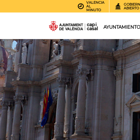
VALENCIA
GOBIER
AL
ABIERTO
MINUTO
AYUNTAMIENT