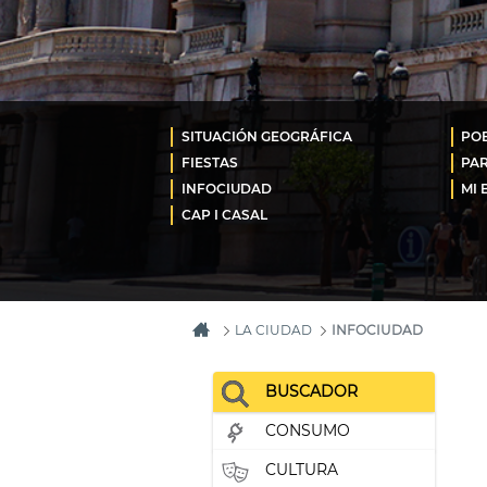
SITUACIÓN GEOGRÁFICA
POB
FIESTAS
PA
INFOCIUDAD
MI 
CAP I CASAL
LA CIUDAD
INFOCIUDAD
BUSCADOR
CONSUMO
CULTURA