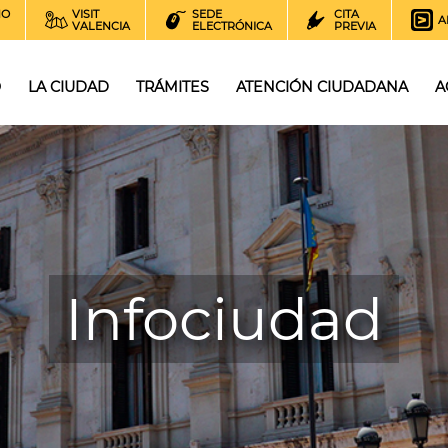
NO
VISIT
SEDE
CITA
A
VALENCIA
ELECTRÓNICA
PREVIA
O
LA CIUDAD
TRÁMITES
ATENCIÓN CIUDADANA
A
Infociudad