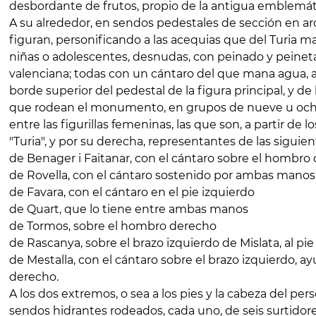
desbordante de frutos, propio de la antigua emblemáti
A su alrededor, en sendos pedestales de sección en ar
figuran, personificando a las acequias que del Turia m
niñas o adolescentes, desnudas, con peinado y peinet
valenciana; todas con un cántaro del que mana agua, 
borde superior del pedestal de la figura principal, y de 
que rodean el monumento, en grupos de nueve u ocho
entre las figurillas femeninas, las que son, a partir de lo
"Turia", y por su derecha, representantes de las siguie
de Benager i Faitanar, con el cántaro sobre el hombro
de Rovella, con el cántaro sostenido por ambas manos
de Favara, con el cántaro en el pie izquierdo
de Quart, que lo tiene entre ambas manos
de Tormos, sobre el hombro derecho
de Rascanya, sobre el brazo izquierdo de Mislata, al pie
de Mestalla, con el cántaro sobre el brazo izquierdo, 
derecho.
A los dos extremos, o sea a los pies y la cabeza del perso
sendos hidrantes rodeados, cada uno, de seis surtidores