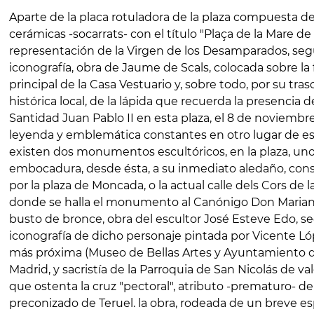
Aparte de la placa rotuladora de la plaza compuesta de
cerámicas -socarrats- con el título "Plaça de la Mare d
representación de la Virgen de los Desamparados, seg
iconografía, obra de Jaume de Scals, colocada sobre la
principal de la Casa Vestuario y, sobre todo, por su tra
histórica local, de la lápida que recuerda la presencia d
Santidad Juan Pablo II en esta plaza, el 8 de noviembr
leyenda y emblemática constantes en otro lugar de est
existen dos monumentos escultóricos, en la plaza, uno 
embocadura, desde ésta, a su inmediato aledaño, cons
por la plaza de Moncada, o la actual calle dels Cors de 
donde se halla el monumento al Canónigo Don Marian
busto de bronce, obra del escultor José Esteve Edo, s
iconografía de dicho personaje pintada por Vicente Ló
más próxima (Museo de Bellas Artes y Ayuntamiento d
Madrid, y sacristía de la Parroquia de San Nicolás de va
que ostenta la cruz "pectoral", atributo -prematuro- d
preconizado de Teruel. la obra, rodeada de un breve e