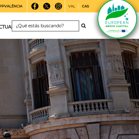
PPVALÈNCIA
VAL
CAS
CTUALIDAD