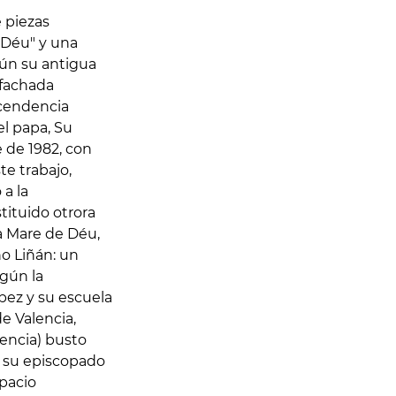
 piezas
e Déu" y una
ún su antigua
 fachada
scendencia
el papa, Su
e de 1982, con
e trabajo,
a la
tituido otrora
la Mare de Déu,
o Liñán: un
egún la
pez y su escuela
e Valencia,
lencia) busto
e su episcopado
spacio