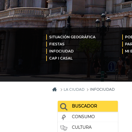
SITUACIÓN GEOGRÁFICA
POB
FIESTAS
PA
INFOCIUDAD
MI 
CAP I CASAL
LA CIUDAD
INFOCIUDAD
BUSCADOR
CONSUMO
CULTURA