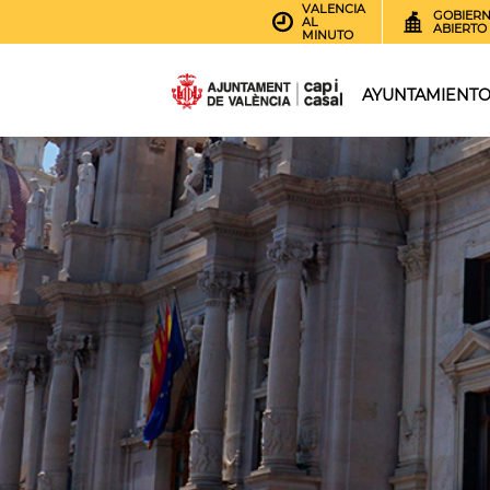
VALENCIA
GOBIER
AL
ABIERTO
MINUTO
AYUNTAMIENT