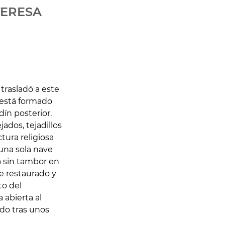
TERESA
trasladó a este
o está formado
ín posterior.
jados, tejadillos
tura religiosa
 una sola nave
a sin tambor en
ue restaurado y
to del
 abierta al
do tras unos