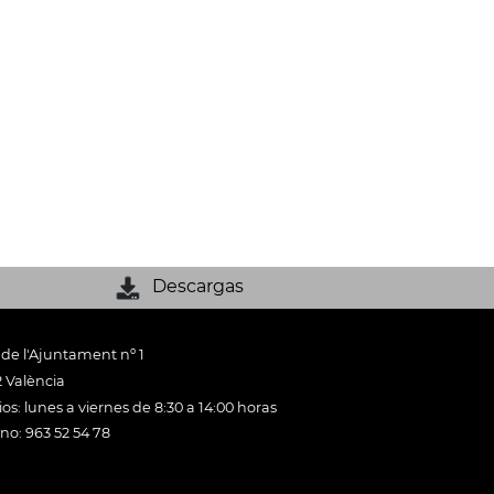
Descargas
 de l'Ajuntament nº 1
 València
os: lunes a viernes de 8:30 a 14:00 horas
ono: 963 52 54 78