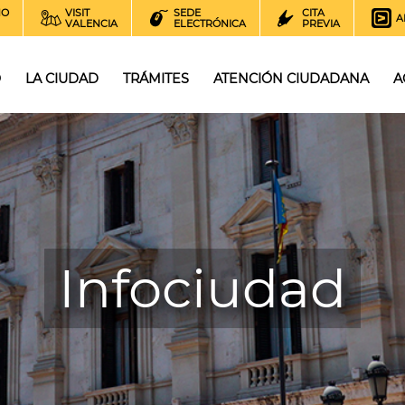
NO
VISIT
SEDE
CITA
A
VALENCIA
ELECTRÓNICA
PREVIA
O
LA CIUDAD
TRÁMITES
ATENCIÓN CIUDADANA
A
Infociudad