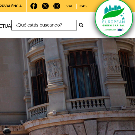
PPVALÈNCIA
VAL
CAS
CTUALIDAD