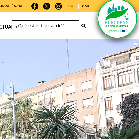
PPVALÈNCIA
VAL
CAS
CTUALIDAD