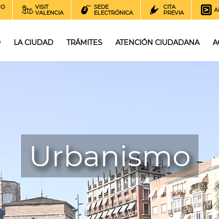
NO
VISIT
SEDE
CITA
A
VALENCIA
ELECTRÓNICA
PREVIA
O
LA CIUDAD
TRÁMITES
ATENCIÓN CIUDADANA
A
Urbanismo