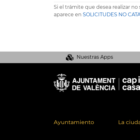
Si el trámite que desea realizar no
aparece en
SOLICITUDES NO CAT
Nuestras Apps
Ayuntamiento
La ciud