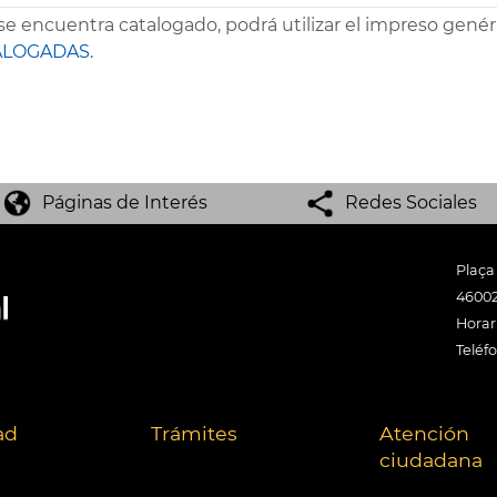
 se encuentra catalogado, podrá utilizar el impreso genér
ALOGADAS.
Páginas de Interés
Redes Sociales
Plaça
46002
Horari
Teléf
ad
Trámites
Atención
ciudadana