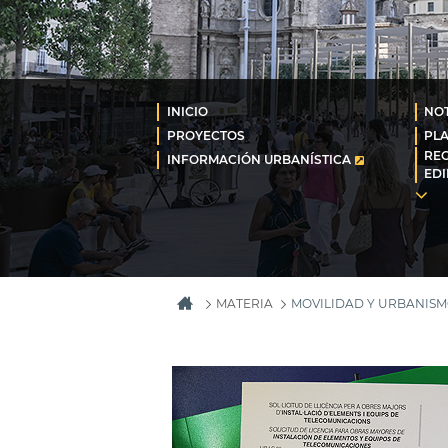
INICIO
NOT
PROYECTOS
PL
REG
INFORMACIÓN URBANÍSTICA
EDI
MATERIA
MOVILIDAD Y URBANIS