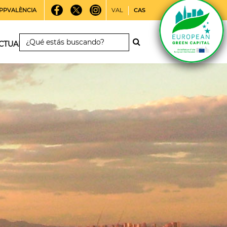
PPVALÈNCIA
VAL
CAS
CTUALIDAD