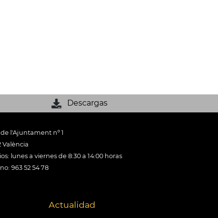
Descargas
 de l'Ajuntament nº 1
 València
os: lunes a viernes de 8:30 a 14:00 horas
ono: 963 52 54 78
Actualidad