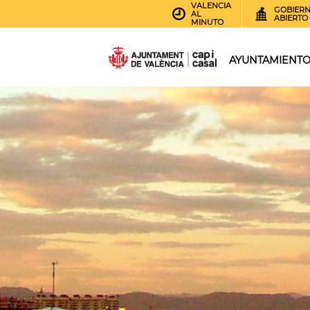
VALENCIA
GOBIER
AL
ABIERTO
MINUTO
AYUNTAMIENT