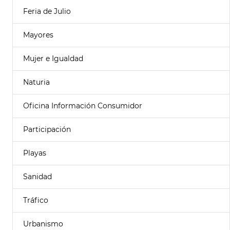
Feria de Julio
Mayores
Mujer e Igualdad
Naturia
Oficina Información Consumidor
Participación
Playas
Sanidad
Tráfico
Urbanismo