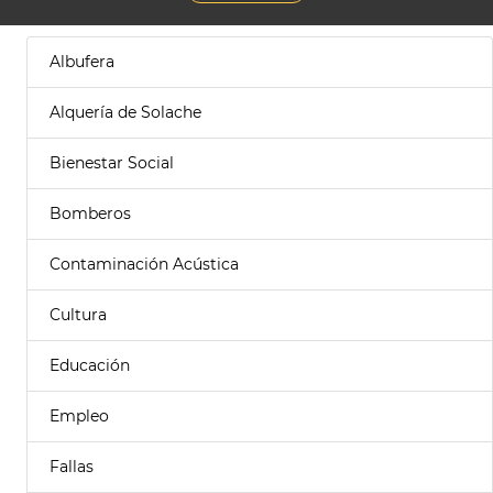
Albufera
Alquería de Solache
Bienestar Social
Bomberos
Contaminación Acústica
Cultura
Educación
Empleo
Fallas