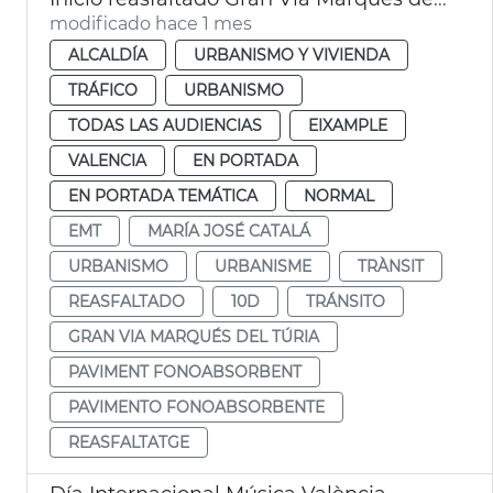
modificado hace 1 mes
ALCALDÍA
URBANISMO Y VIVIENDA
TRÁFICO
URBANISMO
TODAS LAS AUDIENCIAS
EIXAMPLE
VALENCIA
EN PORTADA
EN PORTADA TEMÁTICA
NORMAL
EMT
MARÍA JOSÉ CATALÁ
URBANISMO
URBANISME
TRÀNSIT
REASFALTADO
10D
TRÁNSITO
GRAN VIA MARQUÉS DEL TÚRIA
PAVIMENT FONOABSORBENT
PAVIMENTO FONOABSORBENTE
REASFALTATGE