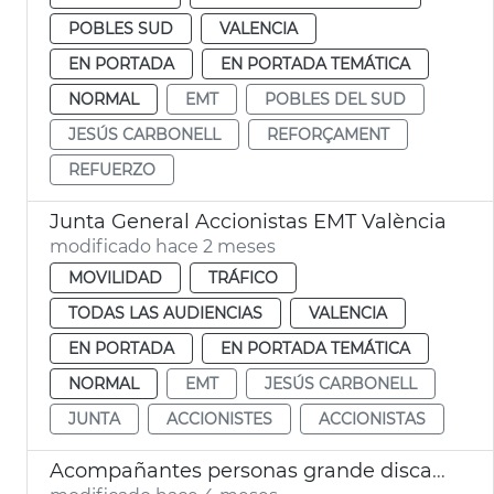
POBLES SUD
VALENCIA
EN PORTADA
EN PORTADA TEMÁTICA
NORMAL
EMT
POBLES DEL SUD
JESÚS CARBONELL
REFORÇAMENT
REFUERZO
Junta General Accionistas EMT València
modificado hace 2 meses
MOVILIDAD
TRÁFICO
TODAS LAS AUDIENCIAS
VALENCIA
EN PORTADA
EN PORTADA TEMÁTICA
NORMAL
EMT
JESÚS CARBONELL
JUNTA
ACCIONISTES
ACCIONISTAS
Acompañantes personas grande discapacidad viajan gratis EMT València