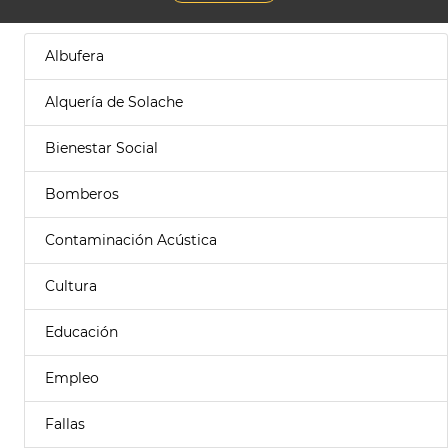
Albufera
Alquería de Solache
Bienestar Social
Bomberos
Contaminación Acústica
Cultura
Educación
Empleo
Fallas