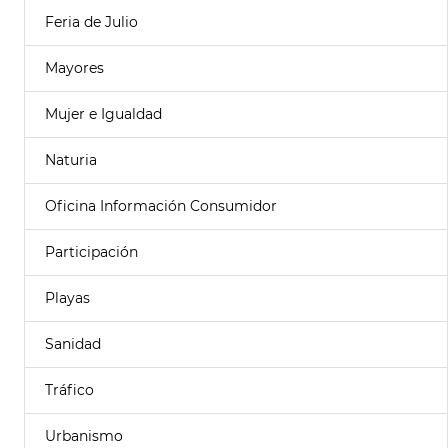
Feria de Julio
Mayores
Mujer e Igualdad
Naturia
Oficina Información Consumidor
Participación
Playas
Sanidad
Tráfico
Urbanismo