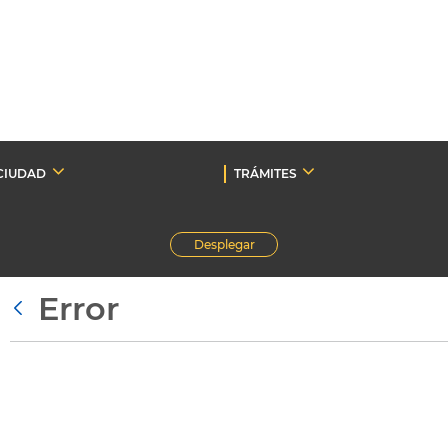
CIUDAD
TRÁMITES
Desplegar
Error
Atrás