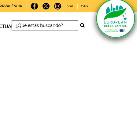
PPVALÈNCIA
VAL
CAS
CTUALIDAD