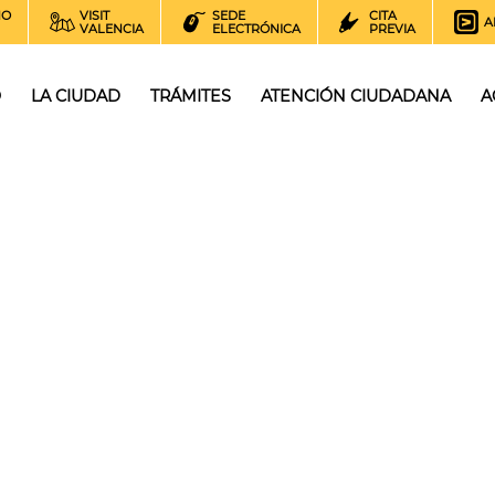
NO
VISIT
SEDE
CITA
A
VALENCIA
ELECTRÓNICA
PREVIA
O
LA CIUDAD
TRÁMITES
ATENCIÓN CIUDADANA
A