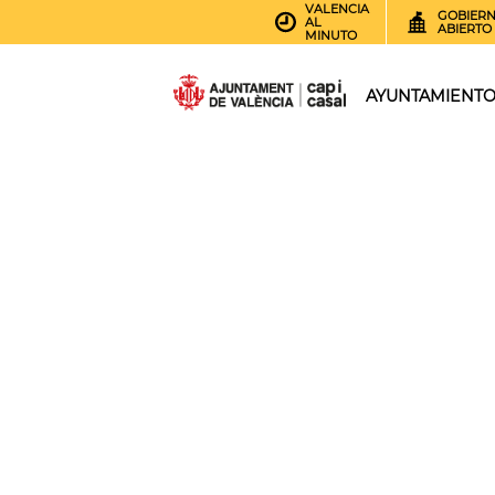
VALENCIA
GOBIER
AL
ABIERTO
MINUTO
AYUNTAMIENT