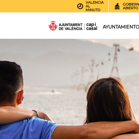
VALENCIA
GOBIER
AL
ABIERTO
MINUTO
AYUNTAMIENT