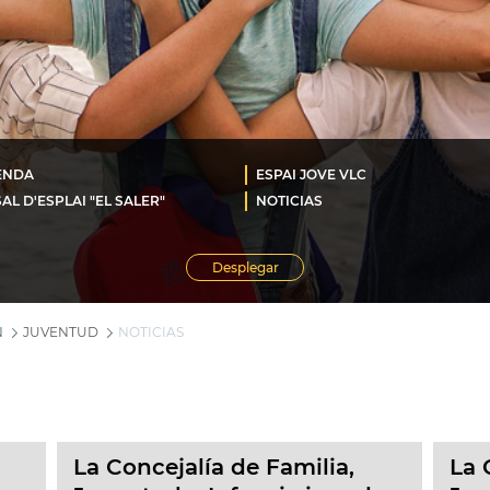
ENDA
ESPAI JOVE VLC
AL D'ESPLAI "EL SALER"
NOTICIAS
Desplegar
N
JUVENTUD
NOTICIAS
La Concejalía de Familia,
La 