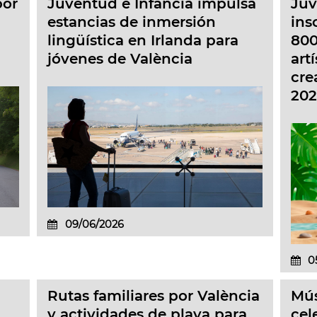
por
Juventud e Infancia impulsa
Juv
estancias de inmersión
ins
lingüística en Irlanda para
800
jóvenes de València
art
cre
202
09/06/2026
0
Rutas familiares por València
Mús
y actividades de playa para
cel