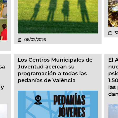
3
06/02/2026
Los Centros Municipales de
El 
sa
Juventud acercan su
nue
programación a todas las
psi
pedanías de València
1.5
 y
las
da