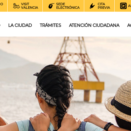
NO
VISIT
SEDE
CITA
A
VALENCIA
ELECTRÓNICA
PREVIA
O
LA CIUDAD
TRÁMITES
ATENCIÓN CIUDADANA
A