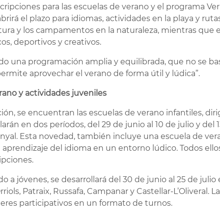
cripciones para las escuelas de verano y el programa Ve
rirá el plazo para idiomas, actividades en la playa y rutas
tura y los campamentos en la naturaleza, mientras que el 
cos, deportivos y creativos.
do una programación amplia y equilibrada, que no se basa
mite aprovechar el verano de forma útil y lúdica”.
ano y actividades juveniles
ión, se encuentran las escuelas de verano infantiles, dir
arán en dos períodos, del 29 de junio al 10 de julio y del 1
abanyal. Esta novedad, también incluye una escuela de ve
l aprendizaje del idioma en un entorno lúdico. Todos ellos
ipciones.
 a jóvenes, se desarrollará del 30 de junio al 25 de julio
riols, Patraix, Russafa, Campanar y Castellar-L’Oliveral.
leres participativos en un formato de turnos.