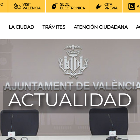
NO
VISIT
SEDE
CITA
A
VALENCIA
ELECTRÓNICA
PREVIA
O
LA CIUDAD
TRÁMITES
ATENCIÓN CIUDADANA
A
ACTUALIDAD