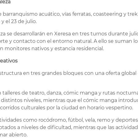
aleza
 barranquismo acuático, vías ferratas, coasteering y tre
y el 23 de julio.
 se desarrollarán en Xeresa en tres turnos durante julio
rte y contacto con el entorno natural. A ello se suman 
n monitores nativos y estancia residencial.
reativos
structura en tres grandes bloques con una oferta global
n talleres de teatro, danza, cómic manga y rutas nocturnas
 distintos niveles, mientras que el cómic manga introduc
orridos culturales por la ciudad en horario vespertino.
tividades como rocódromo, fútbol, vela, remo y deportes
ptados a niveles de dificultad, mientras que las activid
mar abierto.