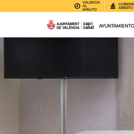
VALENCIA
GOBIER
AL
ABIERTO
MINUTO
AYUNTAMIENT