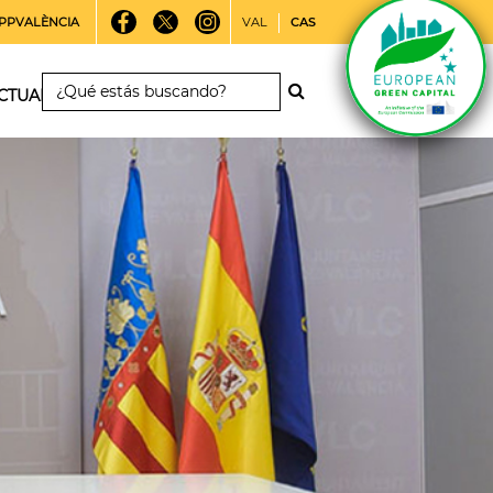
PPVALÈNCIA
VAL
CAS
CTUALIDAD