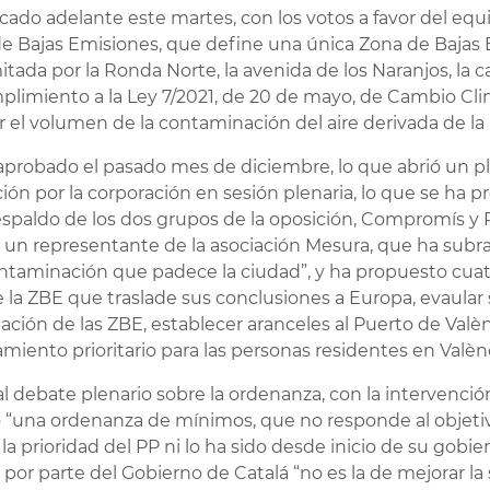
ado adelante este martes, con los votos a favor del equ
de Bajas Emisiones, que define una única Zona de Bajas E
ada por la Ronda Norte, la avenida de los Naranjos, la cal
plimiento a la Ley 7/2021, de 20 de mayo, de Cambio Cli
r el volumen de la contaminación del aire derivada de la
 aprobado el pasado mes de diciembre, lo que abrió un p
ación por la corporación en sesión plenaria, lo que se ha 
 respaldo de los dos grupos de la oposición, Compromís 
e un representante de la asociación Mesura, que ha subr
ontaminación que padece la ciudad”, y ha propuesto cuatr
la ZBE que traslade sus conclusiones a Europa, evaular 
ión de las ZBE, establecer aranceles al Puerto de Valènci
iento prioritario para las personas residentes en Valènc
 debate plenario sobre la ordenanza, con la intervención 
 “una ordenanza de mínimos, que no responde al objetivo
a prioridad del PP ni lo ha sido desde inicio de su gobi
r parte del Gobierno de Catalá “no es la de mejorar la s