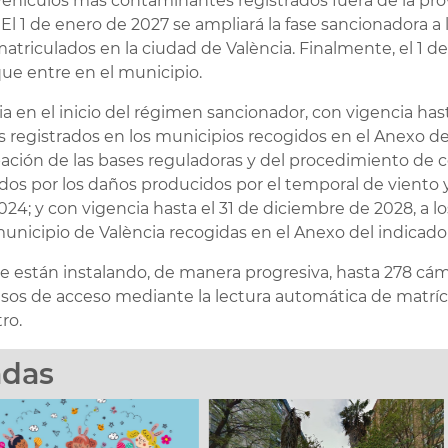
vehículos más contaminantes registrados fuera de la prov
l 1 de enero de 2027 se ampliará la fase sancionadora a l
atriculados en la ciudad de València. Finalmente, el 1 d
que entre en el municipio.
a en el inicio del régimen sancionador, con vigencia hast
 registrados en los municipios recogidos en el Anexo de
bación de las bases reguladoras y del procedimiento de 
dos por los daños producidos por el temporal de viento y
024; y con vigencia hasta el 31 de diciembre de 2028, a
municipio de València recogidas en el Anexo del indicado
 se están instalando, de manera progresiva, hasta 278 c
misos de acceso mediante la lectura automática de matrícu
ro.
adas