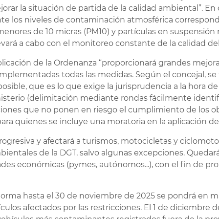
orar la situación de partida de la calidad ambiental”. E
nte los niveles de contaminación atmosférica correspond
 menores de 10 micras (PM10) y partículas en suspensión 
evará a cabo con el monitoreo constante de la calidad del 
plicación de la Ordenanza “proporcionará grandes mejora
 implementadas todas las medidas. Según el concejal, se 
posible, que es lo que exige la jurisprudencia a la hora
nisterio (delimitación mediante rondas fácilmente identif
nes que no ponen en riesgo el cumplimiento de los obj
ara quienes se incluye una moratoria en la aplicación de l
ogresiva y afectará a turismos, motocicletas y ciclomoto
ientales de la DGT, salvo algunas excepciones. Quedarán
dades económicas (pymes, autónomos...), con el fin de pr
 norma hasta el 30 de noviembre de 2025 se pondrá en m
ulos afectados por las restricciones. El 1 de diciembre de