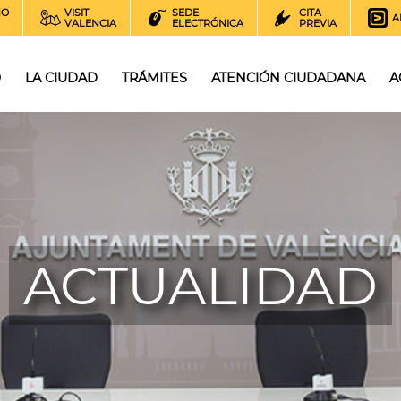
NO
VISIT
SEDE
CITA
A
VALENCIA
ELECTRÓNICA
PREVIA
O
LA CIUDAD
TRÁMITES
ATENCIÓN CIUDADANA
A
ACTUALIDAD