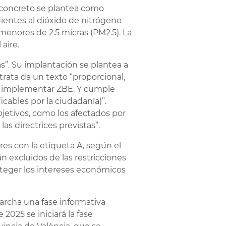
n concreto se plantea como
ientes al dióxido de nitrógeno
menores de 2.5 micras (PM2.5). La
aire.
s”. Su implantación se plantea a
trata da un texto “proporcional,
 de implementar ZBE. Y cumple
icables por la ciudadanía)”.
etivos, como los afectados por
as directrices previstas”.
res con la etiqueta A, según el
 excluidos de las restricciones
oteger los intereses económicos
archa una fase informativa
 2025 se iniciará la fase