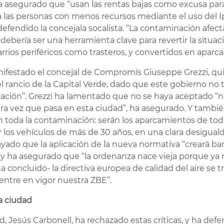
ha asegurado que “usan las rentas bajas como excusa par
 las personas con menos recursos mediante el uso del Ip
 defendido la concejala socalista. “La contaminación afect
 debería ser una herramienta clave para revertir la situac
 barrios periféricos como trasteros, y convertidos en aparc
ifestado el concejal de Compromís Giuseppe Grezzi, qu
el rancio de la Capital Verde, dado que este gobierno no
nación”. Grezzi ha lamentado que no se haya aceptado “ni
mera vez que pasa en esta ciudad”, ha asegurado. Y tambi
n toda la contaminación: serán los aparcamientos de to
 los vehículos de más de 30 años, en una clara desiguald
ado que la aplicación de la nueva normativa “creará bar
 y ha asegurado que “la ordenanza nace vieja porque ya 
 concluido- la directiva europea de calidad del aire se tr
entre en vigor nuestra ZBE”.
la ciudad
, Jesús Carbonell, ha rechazado estas críticas, y ha defe