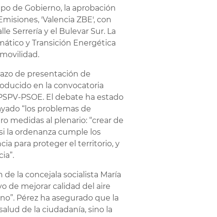
ipo de Gobierno, la aprobación
misiones, 'Valencia ZBE', con
le Serrería y el Bulevar Sur. La
mático y Transición Energética
 movilidad.
lazo de presentación de
producido en la convocatoria
y PSPV-PSOE. El debate ha estado
ayado “los problemas de
o medidas al plenario: “crear de
si la ordenanza cumple los
a para proteger el territorio, y
ia”.
de la concejala socialista María
 de mejorar calidad del aire
erno”. Pérez ha asegurado que la
alud de la ciudadanía, sino la