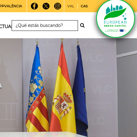
PPVALÈNCIA
VAL
CAS
CTUALIDAD