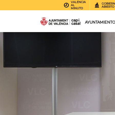
VALENCIA
GOBIER
AL
ABIERTO
MINUTO
AYUNTAMIENT