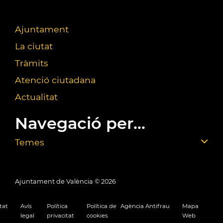
Ajuntament
La ciutat
Tràmits
Atenció ciutadana
Actualitat
Navegació per...
Temes
Ajuntament de València ©
2026
tat
Avís
Política
Política de
Agència Antifrau
Mapa
legal
privacitat
cookies
Web