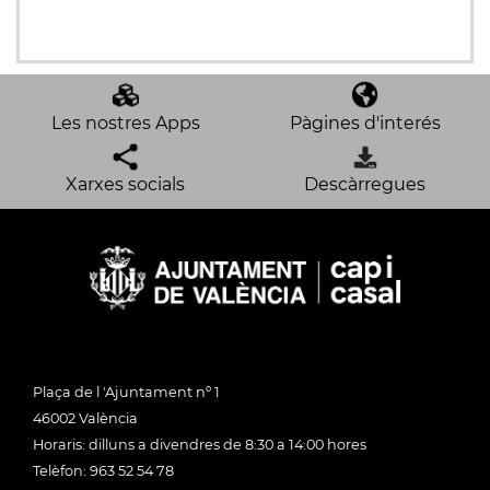
Les nostres Apps
Pàgines d'interés
Xarxes socials
Descàrregues
Plaça de l 'Ajuntament nº 1
46002 València
Horaris: dilluns a divendres de 8:30 a 14:00 hores
Telèfon: 963 52 54 78