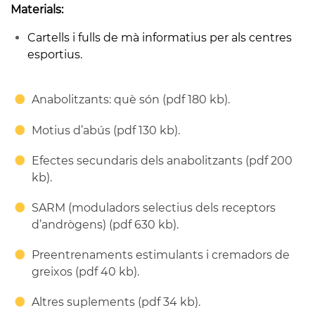
Materials:
Cartells i fulls de mà informatius per als centres
esportius.
Anabolitzants: què són (pdf 180 kb).
Motius d’abús (pdf 130 kb).
Efectes secundaris dels anabolitzants (pdf 200
kb).
SARM (moduladors selectius dels receptors
d’andrògens) (pdf 630 kb).
Preentrenaments estimulants i cremadors de
greixos (pdf 40 kb).
Altres suplements (pdf 34 kb).