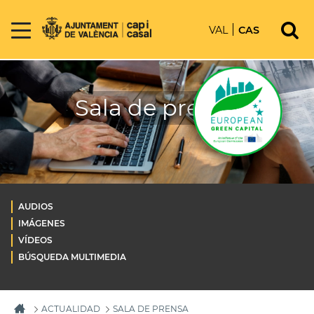
VAL
CAS
Sala de prensa
AUDIOS
IMÁGENES
VÍDEOS
BÚSQUEDA MULTIMEDIA
ACTUALIDAD
SALA DE PRENSA