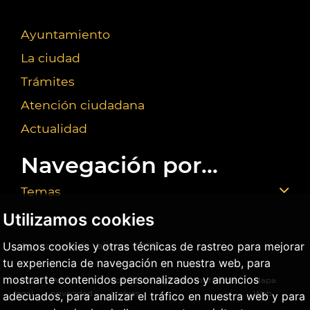
Ayuntamiento
La ciudad
Trámites
Atención ciudadana
Actualidad
Navegación por...
Temas
Utilizamos cookies
Usamos cookies y otras técnicas de rastreo para mejorar
Ajuntament de València ©
2026
tu experiencia de navegación en nuestra web, para
mostrarte contenidos personalizados y anuncios
Aviso
Política
Política de
Agencia Antifraude
Mapa
legal
privacidad
cookies
Web
adecuados, para analizar el tráfico en nuestra web y para