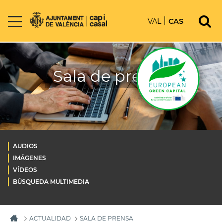
VAL
CAS
Sala de prensa
AUDIOS
IMÁGENES
VÍDEOS
BÚSQUEDA MULTIMEDIA
ACTUALIDAD
SALA DE PRENSA