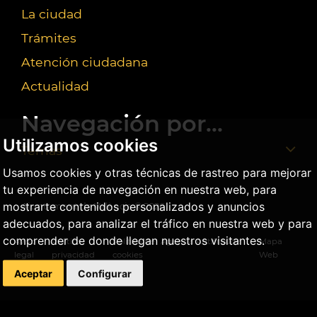
La ciudad
Trámites
Atención ciudadana
Actualidad
Navegación por...
Utilizamos cookies
Temas
Usamos cookies y otras técnicas de rastreo para mejorar
tu experiencia de navegación en nuestra web, para
mostrarte contenidos personalizados y anuncios
Ajuntament de València ©
2026
adecuados, para analizar el tráfico en nuestra web y para
comprender de donde llegan nuestros visitantes.
Aviso
Política
Política de
Agencia Antifraude
Mapa
legal
privacidad
cookies
Web
Aceptar
Configurar