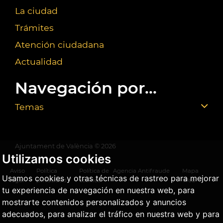
La ciudad
Trámites
Atención ciudadana
Actualidad
Navegación por...
Temas
Ajuntament de València ©
2026
Utilizamos cookies
Aviso
Política
Política de
Agencia Antifraude
Mapa
Usamos cookies y otras técnicas de rastreo para mejorar
legal
privacidad
cookies
Web
tu experiencia de navegación en nuestra web, para
mostrarte contenidos personalizados y anuncios
adecuados, para analizar el tráfico en nuestra web y para