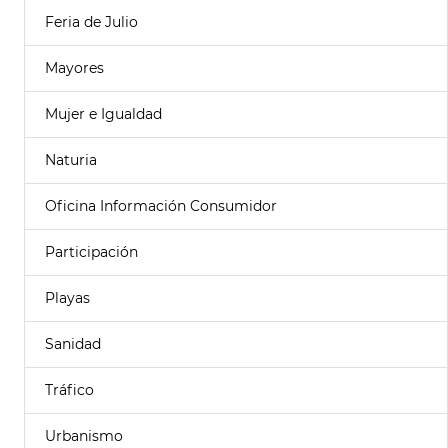
Feria de Julio
Mayores
Mujer e Igualdad
Naturia
Oficina Información Consumidor
Participación
Playas
Sanidad
Tráfico
Urbanismo