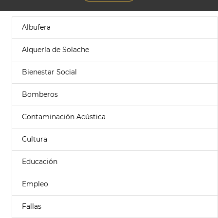
Albufera
Alquería de Solache
Bienestar Social
Bomberos
Contaminación Acústica
Cultura
Educación
Empleo
Fallas