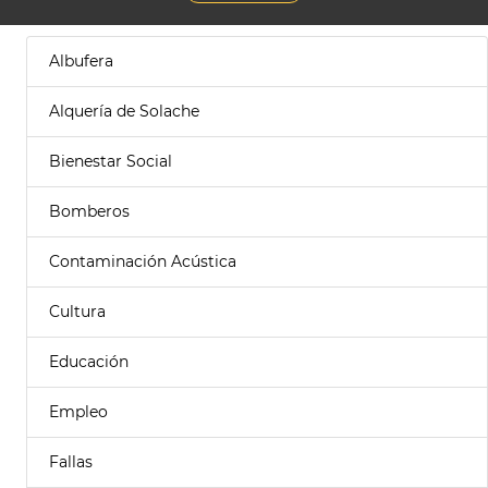
Albufera
Alquería de Solache
Bienestar Social
Bomberos
Contaminación Acústica
Cultura
Educación
Empleo
Fallas