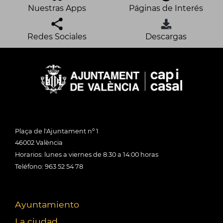
Nuestras Apps
Páginas de Interés
Redes Sociales
Descargas
Plaça de l'Ajuntament nº 1
46002 València
Horarios: lunes a viernes de 8:30 a 14:00 horas
Teléfono: 963 52 54 78
Ayuntamiento
La ciudad