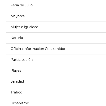
Feria de Julio
Mayores
Mujer e Igualdad
Naturia
Oficina Información Consumidor
Participación
Playas
Sanidad
Tráfico
Urbanismo