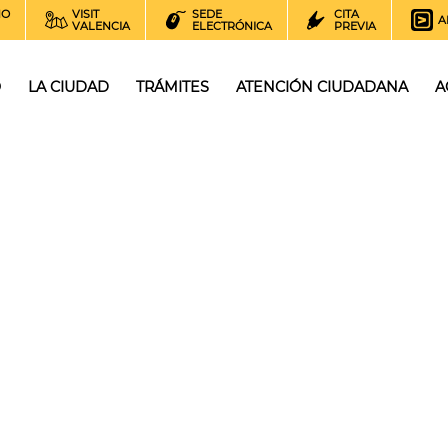
NO
VISIT
SEDE
CITA
A
VALENCIA
ELECTRÓNICA
PREVIA
O
LA CIUDAD
TRÁMITES
ATENCIÓN CIUDADANA
A