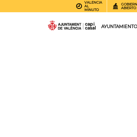
VALENCIA
GOBIER
AL
ABIERTO
MINUTO
AYUNTAMIENT