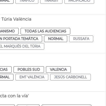
RMAL
TRÁFICO
TRÀNSIT
PACIFICACIÓ
 Túria València
BANISMO
TODAS LAS AUDIENCIAS
N PORTADA TEMÁTICA
NORMAL
RUSSAFA
EL MARQUÉS DEL TÚRIA
CIAS
POBLES SUD
VALENCIA
RMAL
EMT VALÈNCIA
JESÚS CARBONELL
ta con la vía'