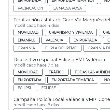
EN PORTADA
EN PORTADA TEMÁTICA
NO
PACIFICACIÓN
LA MALVA ROSA
Finalización asfaltado Gran Vía Marqués del
modificado hace 4 días
MOVILIDAD
URBANISMO Y VIVIENDA
UR
EIXAMPLE
VALENCIA
EN PORTADA
E
GRAN VIA
EL PLA DEL REMEI
GRAN VIA D
Dispositivo especial Eclipse EMT València
modificado hace 7 días
MOVILIDAD
TRÁFICO
TODAS LAS AUDIEN
EN PORTADA
EN PORTADA TEMÁTICA
NO
ECLIPSI
ECLIPSE
Campaña Policía Local València VMP 'Conec
modificado hace 8 días