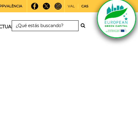
PPVALÈNCIA
VAL
CAS
CTUALIDAD