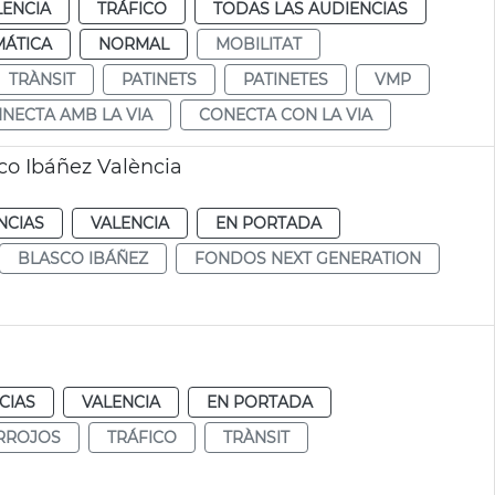
LENCIA
TRÁFICO
TODAS LAS AUDIENCIAS
MÁTICA
NORMAL
MOBILITAT
TRÀNSIT
PATINETS
PATINETES
VMP
NECTA AMB LA VIA
CONECTA CON LA VIA
sco Ibáñez València
NCIAS
VALENCIA
EN PORTADA
BLASCO IBÁÑEZ
FONDOS NEXT GENERATION
CIAS
VALENCIA
EN PORTADA
RROJOS
TRÁFICO
TRÀNSIT