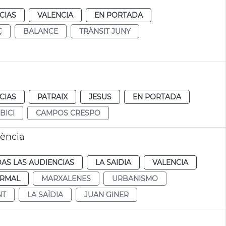
CIAS
VALENCIA
EN PORTADA
Ç
BALANCE
TRÀNSIT JUNY
CIAS
PATRAIX
JESUS
EN PORTADA
BICI
CAMPOS CRESPO
ència
AS LAS AUDIENCIAS
LA SAIDIA
VALENCIA
RMAL
MARXALENES
URBANISMO
NT
LA SAÏDIA
JUAN GINER