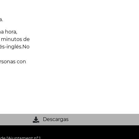
a.
a hora,
e minutos de
és-inglés.No
ersonas con
Descargas
 de l'Ajuntament nº 1