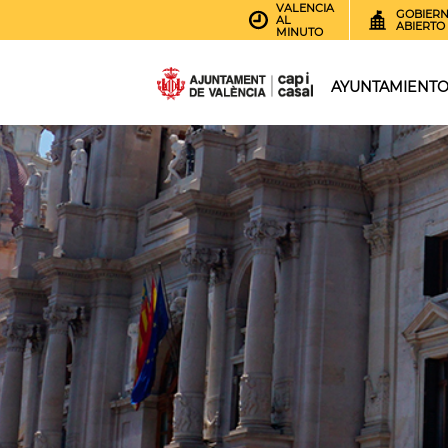
VALENCIA
GOBIER
AL
ABIERTO
MINUTO
AYUNTAMIENT