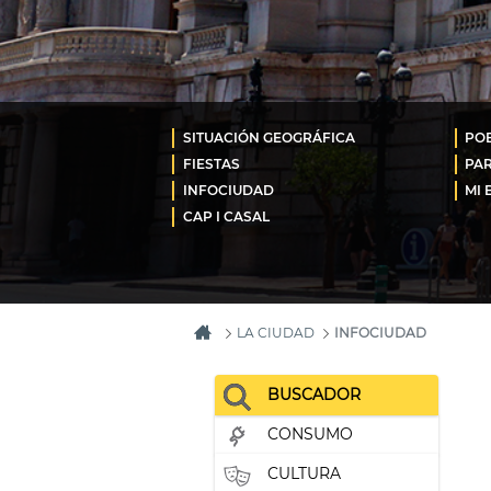
SITUACIÓN GEOGRÁFICA
POB
FIESTAS
PA
INFOCIUDAD
MI 
CAP I CASAL
LA CIUDAD
INFOCIUDAD
BUSCADOR
CONSUMO
CULTURA