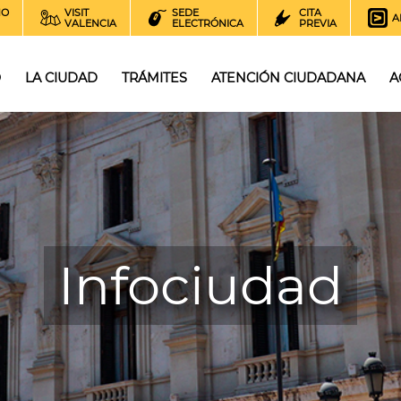
NO
VISIT
SEDE
CITA
A
VALENCIA
ELECTRÓNICA
PREVIA
O
LA CIUDAD
TRÁMITES
ATENCIÓN CIUDADANA
A
Infociudad