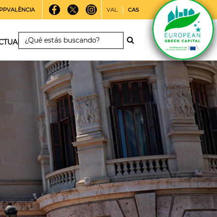
PPVALÈNCIA
VAL
CAS
CTUALIDAD