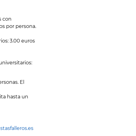
s con
ros por persona.
ios: 3.00 euros
niversitarios:
ersonas. El
ta hasta un
asfalleros.es