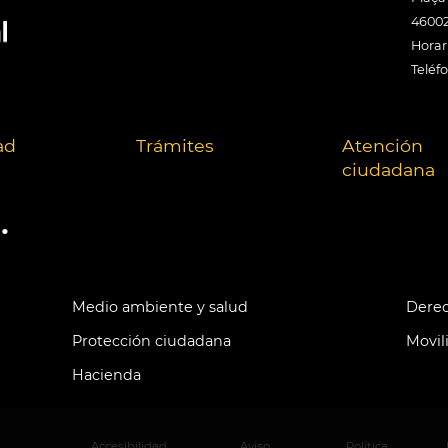
46002
Horari
Teléf
ad
Trámites
Atención
ciudadana
.
Medio ambiente y salud
Derec
Protección ciudadana
Movil
Hacienda
Accesibilidad
Aviso
Política