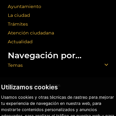
Ayuntamiento
La ciudad
Trámites
Atención ciudadana
Actualidad
Navegación por...
Temas
Utilizamos cookies
Ajuntament de València ©
2026
Usamos cookies y otras técnicas de rastreo para mejorar
Aviso
Política
Política de
Agencia Antifraude
Mapa
tu experiencia de navegación en nuestra web, para
legal
privacidad
cookies
Web
mostrarte contenidos personalizados y anuncios
adecuados, para analizar el tráfico en nuestra web y para