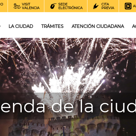
NO
VISIT
SEDE
CITA
A
VALENCIA
ELECTRÓNICA
PREVIA
O
LA CIUDAD
TRÁMITES
ATENCIÓN CIUDADANA
A
enda de la ciu