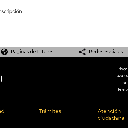
nscripción
Páginas de Interés
Redes Sociales
Plaça
46002
Horari
Teléf
ad
Trámites
Atención
ciudadana