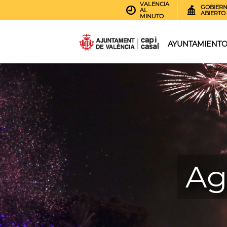
VALENCIA
GOBIER
AL
ABIERTO
MINUTO
AYUNTAMIENT
Ag