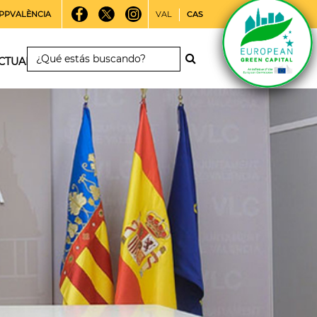
PPVALÈNCIA
VAL
CAS
CTUALIDAD