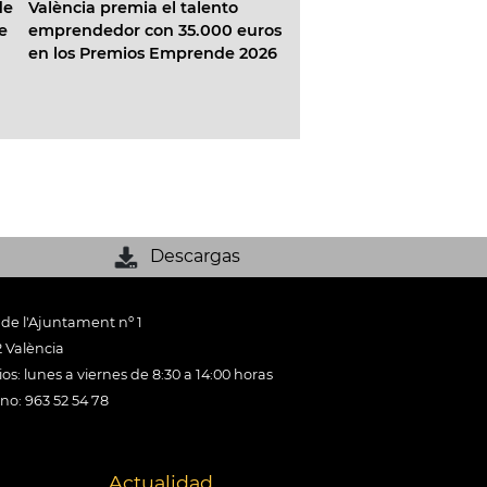
ència premia el talento
València abre el plazo de las
rendedor con 35.000 euros
ayudas al emprendimiento
los Premios Emprende 2026
priorizando a quienes llevan
años contribuyendo a la ciuda
Descargas
 de l'Ajuntament nº 1
 València
os: lunes a viernes de 8:30 a 14:00 horas
ono: 963 52 54 78
Actualidad