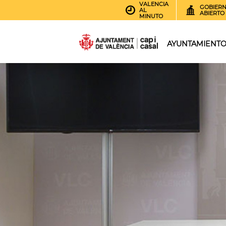
VALENCIA
GOBIER
AL
ABIERTO
MINUTO
AYUNTAMIENT