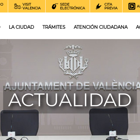
NO
VISIT
SEDE
CITA
A
VALENCIA
ELECTRÓNICA
PREVIA
O
LA CIUDAD
TRÁMITES
ATENCIÓN CIUDADANA
A
ACTUALIDAD