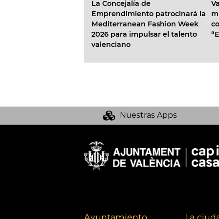
y la Concejalía de
La Concejalía de
València 
 celebran el II
Emprendimiento patrocinará la
millones 
nacional
Mediterranean Fashion Week
convocat
uales del
2026 para impulsar el talento
“Emprend
to’
valenciano
Nuestras Apps
Ayuntamiento
La ciud