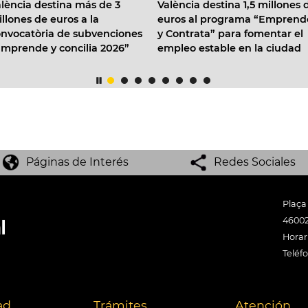
destina más de 3
València destina 1,5 millones de
Val
de euros a la
euros al programa “Emprende
emp
òria de subvenciones
y Contrata” para fomentar el
en 
e y concilia 2026”
empleo estable en la ciudad
Páginas de Interés
Redes Sociales
Plaça
46002
Horari
Teléf
ad
Trámites
Atención