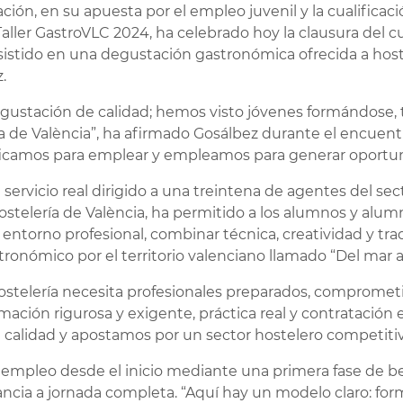
ón, en su apuesta por el empleo juvenil y la cualificaci
Taller GastroVLC 2024, ha celebrado hoy la clausura del cur
istido en una degustación gastronómica ofrecida a hoste
.
gustación de calidad; hemos visto jóvenes formándose,
ía de València”, ha afirmado Gosálbez durante el encuent
ificamos para emplear y empleamos para generar oportun
servicio real dirigido a una treintena de agentes del se
ostelería de València, ha permitido a los alumnos y alum
ntorno profesional, combinar técnica, creatividad y tr
nómico por el territorio valenciano llamado “Del mar al
ostelería necesita profesionales preparados, comprometi
ción rigurosa y exigente, práctica real y contratación 
calidad y apostamos por un sector hostelero competitiv
 empleo desde el inicio mediante una primera fase de b
ancia a jornada completa. “Aquí hay un modelo claro: fo