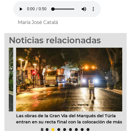
María José Catalá
Noticias relacionadas
Las obras de la Gran Vía del Marqués del Túria
Ca
entran en su recta final con la colocación de más de
“l
22.000 m2 de asfalto fonoabsorbente
en