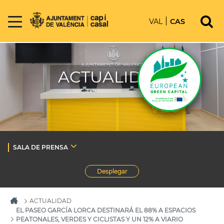
VAL
CAS
ACTUALIDAD
SALA DE PRENSA
Desplegar
ACTUALIDAD
EL PASEO GARCÍA LORCA DESTINARÁ EL 88% A ESPACIOS
PEATONALES, VERDES Y CICLISTAS Y UN 12% A VIARIO