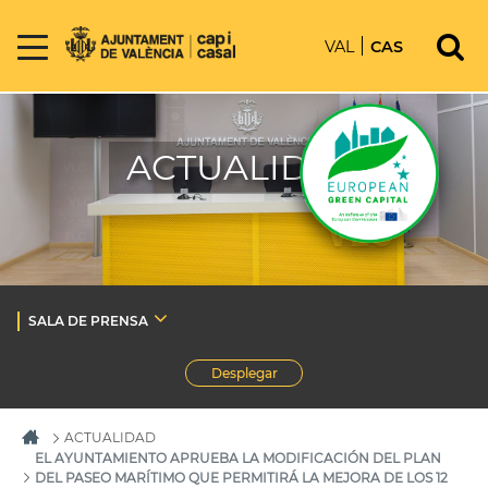
VAL
CAS
ACTUALIDAD
SALA DE PRENSA
Desplegar
ACTUALIDAD
EL AYUNTAMIENTO APRUEBA LA MODIFICACIÓN DEL PLAN
DEL PASEO MARÍTIMO QUE PERMITIRÁ LA MEJORA DE LOS 12