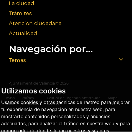
La ciudad
Trámites
Atención ciudadana
Actualidad
Navegación por...
Temas
Ajuntament de València ©
2026
Utilizamos cookies
Aviso
Política
Política de
Agencia Antifraude
Mapa
Usamos cookies y otras técnicas de rastreo para mejorar
legal
privacidad
cookies
Web
tu experiencia de navegación en nuestra web, para
mostrarte contenidos personalizados y anuncios
adecuados, para analizar el tráfico en nuestra web y para
comprender de donde llegan nuestros visitantes.