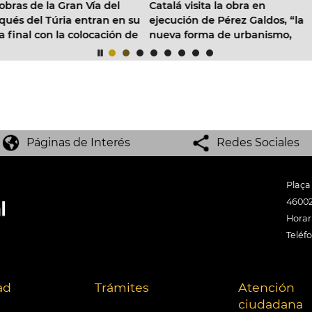
atalá visita la obra en
Ayuntamiento y Generalitat
jecución de Pérez Galdos, “la
firman un protocolo de
ueva forma de urbanismo,
colaboración para la
on más sombra y enfocado a
construcción de cerca de 1.2
os vecinos”
nuevas viviendas protegidas
La Torre
Páginas de Interés
Redes Sociales
Plaça
46002
Horari
Teléf
ad
Trámites
Atención
ciudadana