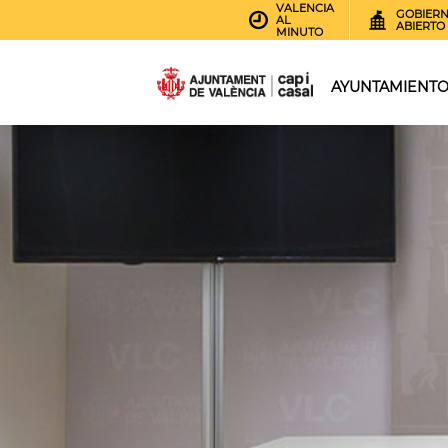
VALENCIA
GOBIER
AL
ABIERTO
MINUTO
AYUNTAMIENT