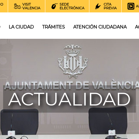
NO
VISIT
SEDE
CITA
A
VALENCIA
ELECTRÓNICA
PREVIA
O
LA CIUDAD
TRÁMITES
ATENCIÓN CIUDADANA
A
ACTUALIDAD