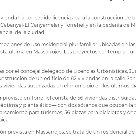
ienda ha concedido licencias para la construcción de tre
 Cabanyal-El Canyamelar y Torrefiel y en la pedanía de Ma
ncial de la ciudad.
omociones de uso residencial plurifamiliar ubicadas en la
sta última en Massarrojos. Los proyectos contemplan un t
das por el concejal delegado de Licencias Urbanísticas, J
strucción de un edificio de 82 viviendas en la calle San 
s viviendas autorizadas en el municipio en los últimos dí
iar previsto en Torrefiel consta de 56 viviendas distribui
séptima y planta ático— con dos sótanos que ocupan la to
arcamiento para turismos, 56 plazas para bicicletas y on
aica.
ión prevista en Massarrojos, se trata de un residencial de