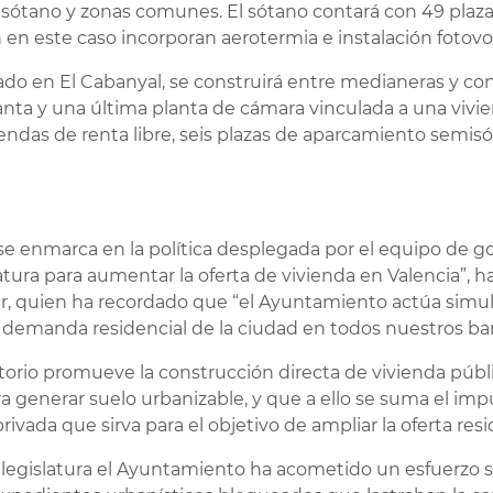
 sótano y zonas comunes. El sótano contará con 49 plaz
 en este caso incorporan aerotermia e instalación fotov
ado en El Cabanyal, se construirá entre medianeras y con
lanta y una última planta de cámara vinculada a una vivie
ndas de renta libre, seis plazas de aparcamiento semisót
 se enmarca en la política desplegada por el equipo de go
slatura para aumentar la oferta de vivienda en Valencia”, h
r, quien ha recordado que “el Ayuntamiento actúa simu
e demanda residencial de la ciudad en todos nuestros bar
itorio promueve la construcción directa de vivienda públi
 generar suelo urbanizable, y que a ello se suma el impu
rivada que sirva para el objetivo de ampliar la oferta resi
 la legislatura el Ayuntamiento ha acometido un esfuerzo