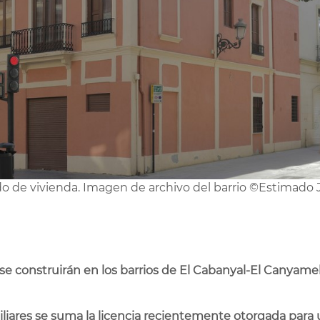
do de vivienda. Imagen de archivo del barrio ©Estimado 
se construirán en los barrios de El Cabanyal-El Canyamela
iliares se suma la licencia recientemente otorgada para u