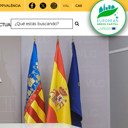
PPVALÈNCIA
VAL
CAS
CTUALIDAD