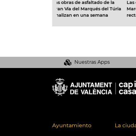
Las obras de la Gran Vía del
as de asfaltado de la
C
Marqués del Túria entran en su
ía del Marqués del Túria
e
recta final con la colocación de
zan en una semana
n
más de 22.000 m2 de asfalto
c
fonoabsorbente
l
Nuestras Apps
Ayuntamiento
La ciud