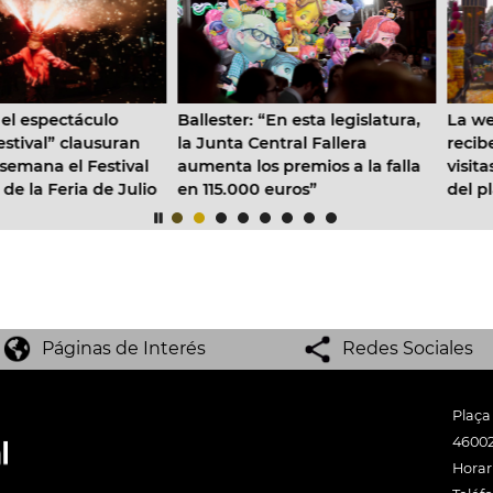
allester: “En esta legislatura,
La web de la Batalla de Flore
a Junta Central Fallera
recibe en 3 días más de 19.0
umenta los premios a la falla
visitas desde todos los punto
n 115.000 euros”
del planeta
Páginas de Interés
Redes Sociales
Plaça
46002
Horari