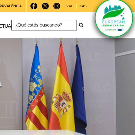
PPVALÈNCIA
VAL
CAS
CTUALIDAD