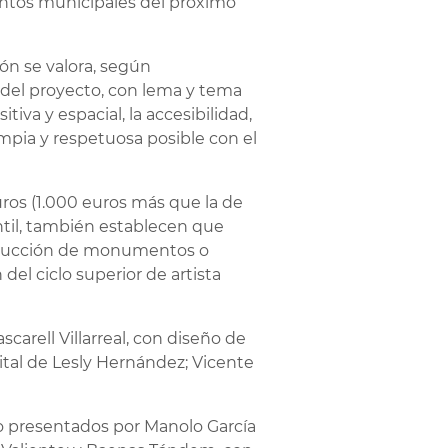
mentos municipales del próximo
ión se valora, según
l del proyecto, con lema y tema
itiva y espacial, la accesibilidad,
impia y respetuosa posible con el
ros (1.000 euros más que la de
ntil, también establecen que
nstrucción de monumentos o
 del ciclo superior de artista
carell Villarreal, con diseño de
ital de Lesly Hernández; Vicente
ido presentados por Manolo García