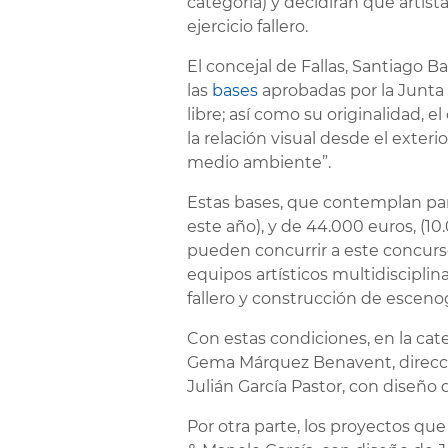
categoría) y decidirán qué artis
ejercicio fallero.
El concejal de Fallas, Santiago B
las
bases
aprobadas por la Junta d
libre; así como su originalidad, el
la relación visual desde el exter
medio ambiente”.
Estas bases, que contemplan par
este año), y de 44.000 euros, (
pueden concurrir a este concurs
equipos artísticos multidisciplina
fallero y construcción de escenog
Con estas condiciones, en la cate
Gema Márquez Benavent, direcció
Julián García Pastor, con diseño
Por otra parte, los proyectos qu