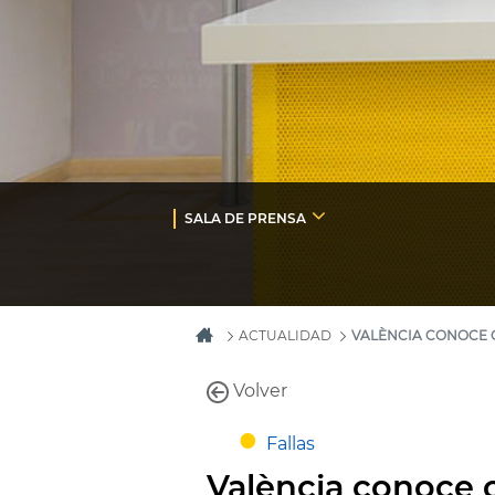
SALA DE PRENSA
ACTUALIDAD
VALÈNCIA CONOCE C
Volver
Fallas
València conoce c