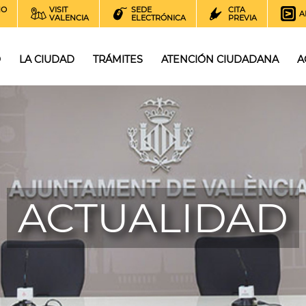
NO
VISIT
SEDE
CITA
A
VALENCIA
ELECTRÓNICA
PREVIA
O
LA CIUDAD
TRÁMITES
ATENCIÓN CIUDADANA
A
ACTUALIDAD