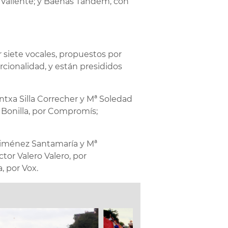
r Valiente; y Baenas Tándem, con
 siete vocales, propuestos por
rcionalidad, y están presididos
antxa Silla Correcher y Mª Soledad
 Bonilla, por Compromís;
 Giménez Santamaría y Mª
tor Valero Valero, por
, por Vox.