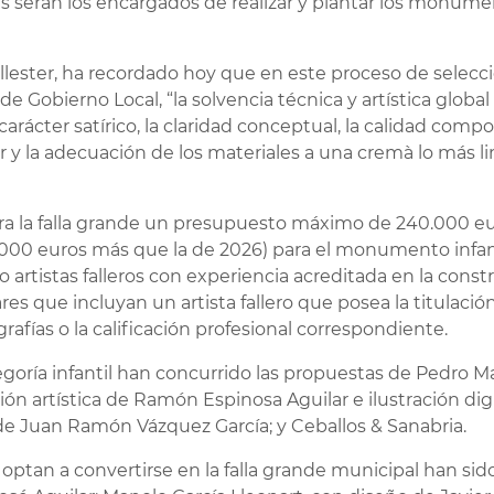
tas serán los encargados de realizar y plantar los monu
allester, ha recordado hoy que en este proceso de selecc
e Gobierno Local, “la solvencia técnica y artística globa
 carácter satírico, la claridad conceptual, la calidad compos
ior y la adecuación de los materiales a una cremà lo más l
a la falla grande un presupuesto máximo de 240.000 eu
10.000 euros más que la de 2026) para el monumento infa
o artistas falleros con experiencia acreditada en la co
res que incluyan un artista fallero que posea la titulación
rafías o la calificación profesional correspondiente.
goría infantil han concurrido las propuestas de Pedro Mas
n artística de Ramón Espinosa Aguilar e ilustración dig
 de Juan Ramón Vázquez García; y Ceballos & Sanabria.
e optan a convertirse en la falla grande municipal han s