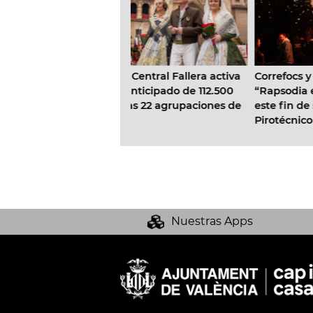
B
a Central Fallera activa
Correfocs y el espectáculo
l
 anticipado de 112.500
“Rapsodia estival” clausuran
a
 las 22 agrupaciones de
este fin de semana el Festival
e
Pirotécnico de la Feria de Julio
Nuestras Apps