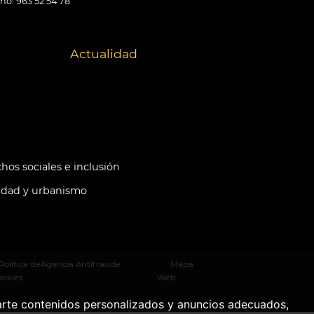
ono: 963 52 54 78
Actualidad
hos sociales e inclusión
idad y urbanismo
Política de
Agencia Antifraude
Mapa
ookies
Web
arte contenidos personalizados y anuncios adecuados,