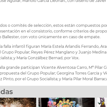
osé Aguilar; Manolo García Lleonart, con diseño de Javie
rados o comités de selección, estos están compuestos por
sentación en el consistorio, conforme criterios de propo
ago Ballester, con voto únicamente en caso de empate.
 falla infantil figuran María Estela Arlandis Ferrando, Ar
l Grupo Popular; Reyes Pérez Manglano y Juanjo Medina
ialista; y María Gonzálbez Bernad, por Vox.
falla grande participan Vicente Alventosa Carro, Mª Pilar
opuesta del Grupo Popular; Georgina Torres García y Víc
nto, por el Grupo Socialista; y María Pilar Moral Barraca
adas