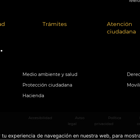
Teléf
ad
Trámites
Atención
ciudadana
.
Medio ambiente y salud
Derec
Protección ciudadana
Movil
Hacienda
Accesibilidad
Aviso
Política
legal
privacidad
c
r tu experiencia de navegación en nuestra web, para mostr