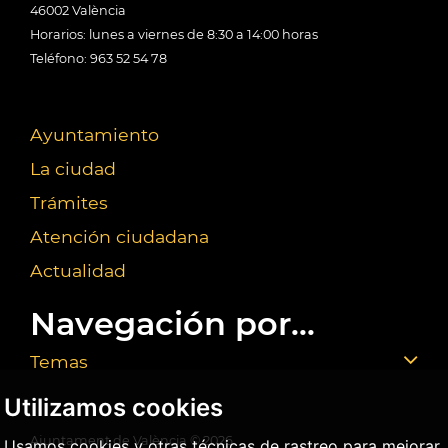
46002 València
Horarios: lunes a viernes de 8:30 a 14:00 horas
Teléfono: 963 52 54 78
Ayuntamiento
La ciudad
Trámites
Atención ciudadana
Actualidad
Navegación por...
Temas
Utilizamos cookies
Ajuntament de València ©
2026
Usamos cookies y otras técnicas de rastreo para mejorar