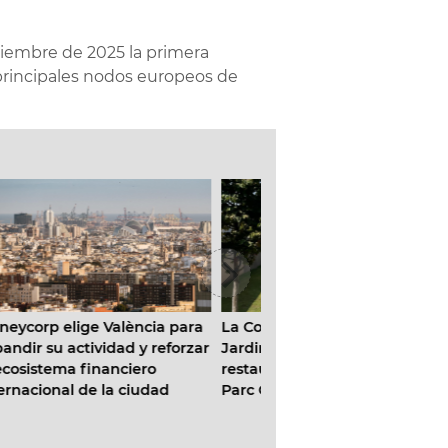
viembre de 2025 la primera
 principales nodos europeos de
ra
La Concejalía de Parques y
Abierto el plazo para a
zar
Jardines culmina la
los bonos de ‘Compra 
restauración del rocódromo del
Galdós y Giorgeta’
Parc Central