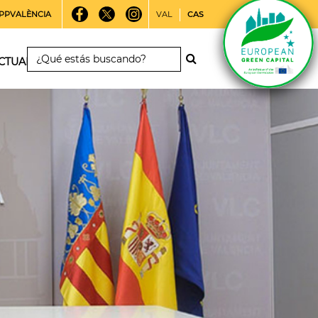
PPVALÈNCIA
VAL
CAS
CTUALIDAD