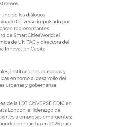
extremos.
 uno de los diálogos
ominado Citiverse impulsado por
ciparon representantes
ard de SmartCitiesWorld; el
ica de UNITAC y directora del
ia Innovation Capital.
les, instituciones europeas y
as en torno al desarrollo del
ones urbanas y gobernanza
opea de la LDT CitiVERSE EDIC en
Arts London; el liderazgo del
 abiertos a empresas emergentes;
o pondrá en marcha en 2026 para