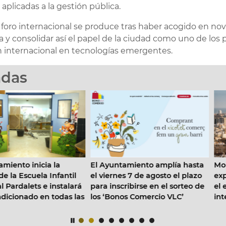
aplicadas a la gestión pública.
 foro internacional se produce tras haber acogido en no
a y consolidar así el papel de la ciudad como uno de los
 internacional en tecnologías emergentes.
adas
l Ayuntamiento amplía hasta
Moneycorp elige València pa
l viernes 7 de agosto el plazo
expandir su actividad y refor
ara inscribirse en el sorteo de
el ecosistema financiero
os ‘Bonos Comercio VLC’
internacional de la ciudad