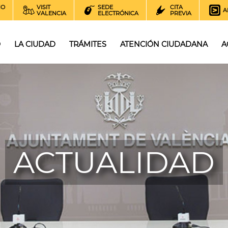
NO
VISIT
SEDE
CITA
A
VALENCIA
ELECTRÓNICA
PREVIA
O
LA CIUDAD
TRÁMITES
ATENCIÓN CIUDADANA
A
ACTUALIDAD