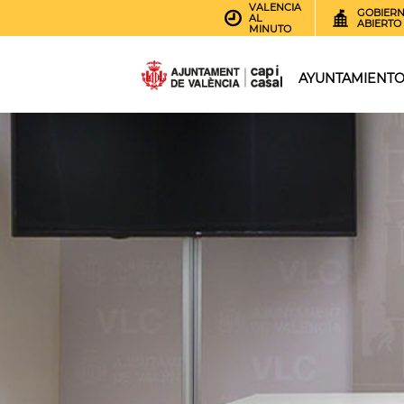
VALENCIA
GOBIER
AL
ABIERTO
MINUTO
AYUNTAMIENT