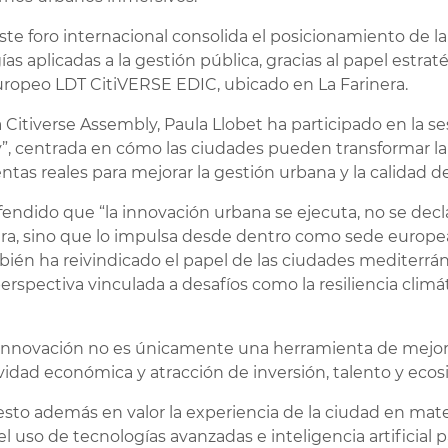
este foro internacional consolida el posicionamiento de
ías aplicadas a la gestión pública, gracias al papel es
europeo LDT CitiVERSE EDIC, ubicado en La Farinera.
a Citiverse Assembly, Paula Llobet ha participado en la se
y”, centrada en cómo las ciudades pueden transformar la 
entas reales para mejorar la gestión urbana y la calidad d
fendido que “la innovación urbana se ejecuta, no se dec
era, sino que lo impulsa desde dentro como sede europea
ién ha reivindicado el papel de las ciudades mediterrán
rspectiva vinculada a desafíos como la resiliencia climáti
innovación no es únicamente una herramienta de mejora d
dad económica y atracción de inversión, talento y ecos
sto además en valor la experiencia de la ciudad en mater
el uso de tecnologías avanzadas e inteligencia artificial 