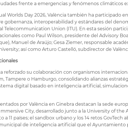
 ciudades frente a emergencias y fenómenos climáticos 
ual Worlds Day 2026, València también ha participado en
obre gobernanza, interoperabilidad y estándares del den
nal Telecommunication Union (ITU). En esta sesión parti
nacionales como Paul Wilson, presidente del Advisory Bo
ue), Manuel de Araújo; Gesa Ziemer, responsable académ
versity; así como Arturo Castelló, subdirector de Valènc
cionales
a reforzado su colaboración con organismos internaciona
, Tampere o Hamburgo, consolidando alianzas estratégic
stema digital basado en inteligencia artificial, simulaci
esentados por València en Ginebra destacan la sede eur
Immersive City, desarrollado junto a la University of the 
o a 11 países; el sandbox urbano y los 14 retos GovTech
municipal de inteligencia artificial que el Ayuntamient