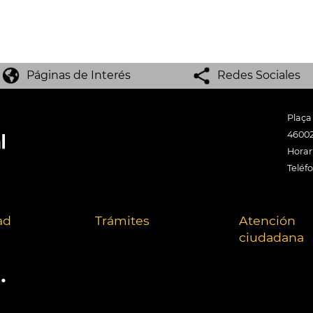
Páginas de Interés
Redes Sociales
Plaça
46002
Horari
Teléf
ad
Trámites
Atención
ciudadana
.