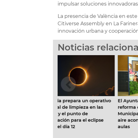
impulsar soluciones innovadoras 
La presencia de València en este
Citiverse Assembly en La Fariner
innovación urbana y cooperación
Noticias relacion
ia prepara un operativo
El Ayuntamiento inicia la
E
l de limpieza en las
reforma de la Escuela Infantil
e
y el punto de
Municipal Pardalets e instalará
p
ción para el eclipse
aire acondicionado en todas las
l
l día 12
aulas