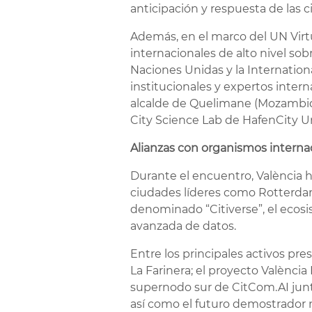
anticipación y respuesta de las
Además, en el marco del UN Virt
internacionales de alto nivel s
Naciones Unidas y la Internatio
institucionales y expertos inter
alcalde de Quelimane (Mozambiq
City Science Lab de HafenCity Uni
Alianzas con organismos interna
Durante el encuentro, València h
ciudades líderes como Rotterdam
denominado “Citiverse”, el ecosi
avanzada de datos.
Entre los principales activos pr
La Farinera; el proyecto València 
supernodo sur de CitCom.AI junt
así como el futuro demostrador 